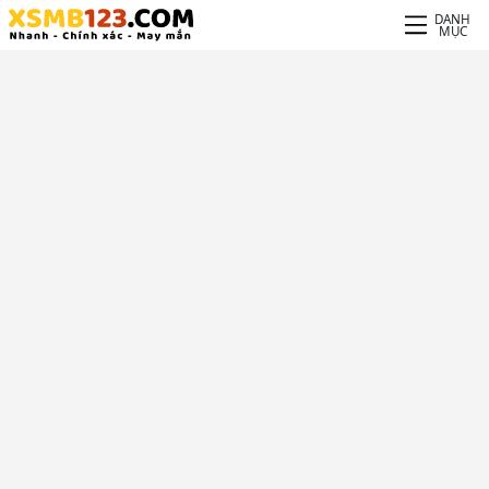
DANH
MỤC