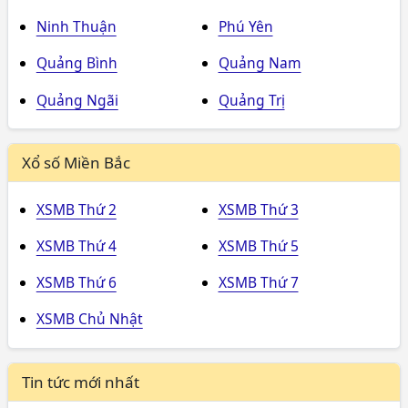
Ninh Thuận
Phú Yên
Quảng Bình
Quảng Nam
Quảng Ngãi
Quảng Trị
Xổ số Miền Bắc
XSMB Thứ 2
XSMB Thứ 3
XSMB Thứ 4
XSMB Thứ 5
XSMB Thứ 6
XSMB Thứ 7
XSMB Chủ Nhật
Tin tức mới nhất