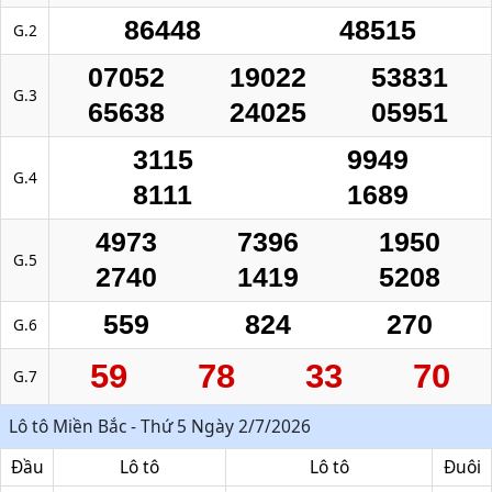
86448
48515
G.2
07052
19022
53831
G.3
65638
24025
05951
3115
9949
G.4
8111
1689
4973
7396
1950
G.5
2740
1419
5208
559
824
270
G.6
59
78
33
70
G.7
Lô tô Miền Bắc - Thứ 5 Ngày 2/7/2026
Đầu
Lô tô
Lô tô
Đuôi