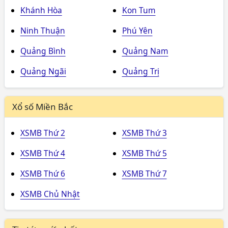
Khánh Hòa
Kon Tum
Ninh Thuận
Phú Yên
Quảng Bình
Quảng Nam
Quảng Ngãi
Quảng Trị
Xổ số Miền Bắc
XSMB Thứ 2
XSMB Thứ 3
XSMB Thứ 4
XSMB Thứ 5
XSMB Thứ 6
XSMB Thứ 7
XSMB Chủ Nhật