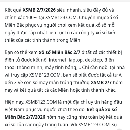
Kết quả
XSMB 2/7/2026
siêu nhanh, siêu đầy đủ và
chính xác 100% tại XSMB123.COM. Chuyên mục xổ số
Miền Bắc phục vụ người chơi xem kết quả xổ số mỗi
ngày được cập nhật liên tục từ các công ty xổ số kiến
thiết của các tỉnh thành trong Miền.
Bạn có thể xem
xổ số Miền Bắc 2/7
ở tất cả các thiết bị
điện tử được kết nối Internet: laptop, desktop, điện
thoại thông minh, máy tính bảng,… Chỉ cần ngồi tại nhà
và truy cập XSMB123.COM, bạn sẽ biết được tất cả từ A
đến Z về con số may mắn trúng thưởng
XSMB 2/7
hôm
nay và kết quả tất cả các Miền hoặc tỉnh thành khác.
Hiện nay, XSMB123.COM là một địa chỉ uy tín hàng đầu
Việt Nam phục vụ người chơi theo dõi
kết quả xổ số
Miền Bắc 2/7/2026
hôm nay cũng như toàn bộ kết quả
xổ số của các ngày trong tuần. Với XSMB123.COM, sự