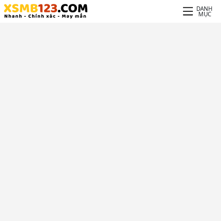
DANH
MỤC