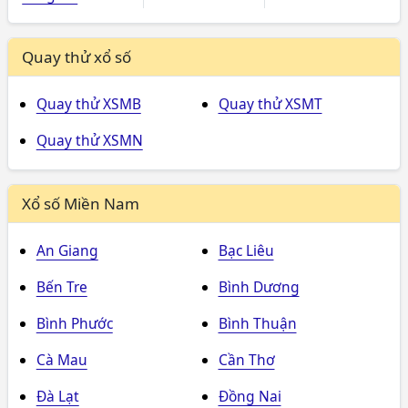
Quay thử xổ số
Quay thử XSMB
Quay thử XSMT
Quay thử XSMN
Xổ số Miền Nam
An Giang
Bạc Liêu
Bến Tre
Bình Dương
Bình Phước
Bình Thuận
Cà Mau
Cần Thơ
Đà Lạt
Đồng Nai