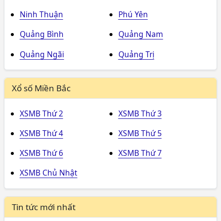
Ninh Thuận
Phú Yên
Quảng Bình
Quảng Nam
Quảng Ngãi
Quảng Trị
Xổ số Miền Bắc
XSMB Thứ 2
XSMB Thứ 3
XSMB Thứ 4
XSMB Thứ 5
XSMB Thứ 6
XSMB Thứ 7
XSMB Chủ Nhật
Tin tức mới nhất