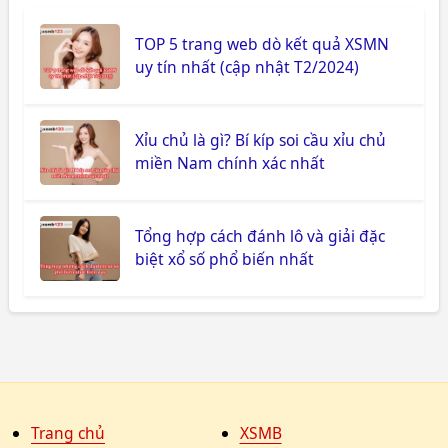
TOP 5 trang web dò kết quả XSMN
uy tín nhất (cập nhật T2/2024)
Xỉu chủ là gì? Bí kíp soi cầu xỉu chủ
miền Nam chính xác nhất
Tổng hợp cách đánh lô và giải đặc
biệt xổ số phổ biến nhất
Trang chủ
XSMB