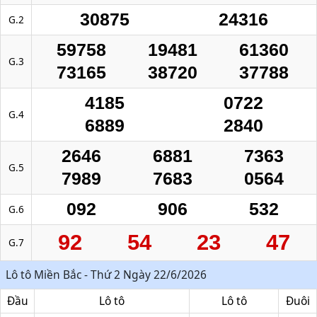
30875
24316
G.2
59758
19481
61360
G.3
73165
38720
37788
4185
0722
G.4
6889
2840
2646
6881
7363
G.5
7989
7683
0564
092
906
532
G.6
92
54
23
47
G.7
Lô tô Miền Bắc - Thứ 2 Ngày 22/6/2026
Đầu
Lô tô
Lô tô
Đuôi