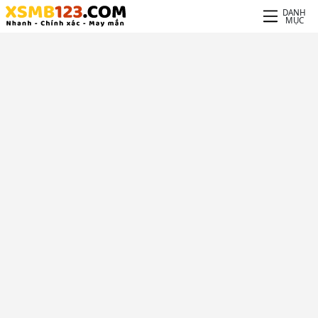
DANH
MỤC