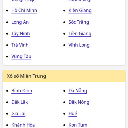
Hồ Chí Minh
Kiên Giang
Long An
Sóc Trăng
Tây Ninh
Tiền Giang
Trà Vinh
Vĩnh Long
Vũng Tàu
Xổ số Miền Trung
Bình Định
Đà Nẵng
Đắk Lắk
Đắk Nông
Gia Lai
Huế
Khánh Hòa
Kon Tum