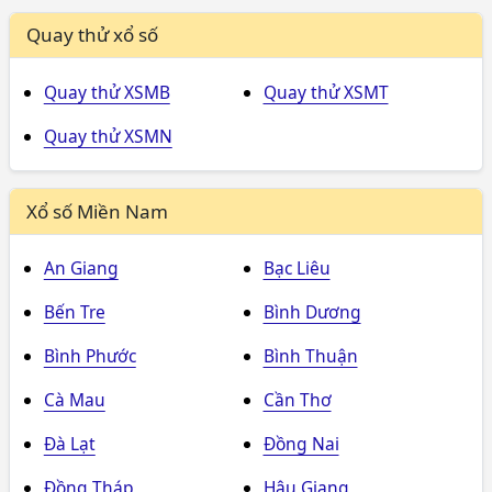
Quay thử xổ số
Quay thử XSMB
Quay thử XSMT
Quay thử XSMN
Xổ số Miền Nam
An Giang
Bạc Liêu
Bến Tre
Bình Dương
Bình Phước
Bình Thuận
Cà Mau
Cần Thơ
Đà Lạt
Đồng Nai
Đồng Tháp
Hậu Giang