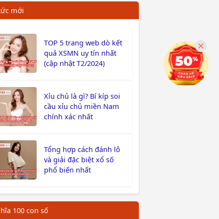
tức mới
TOP 5 trang web dò kết
quả XSMN uy tín nhất
(cập nhật T2/2024)
Xỉu chủ là gì? Bí kíp soi
cầu xỉu chủ miền Nam
chính xác nhất
Tổng hợp cách đánh lô
và giải đặc biệt xổ số
phổ biến nhất
hĩa 100 con số