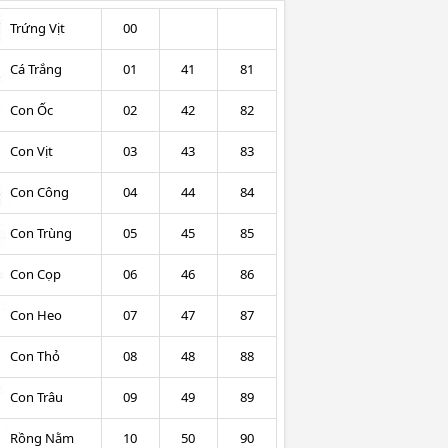
Trứng Vịt
00
Cá Trắng
01
41
81
Con Ốc
02
42
82
Con Vịt
03
43
83
Con Công
04
44
84
Con Trùng
05
45
85
Con Cọp
06
46
86
Con Heo
07
47
87
Con Thỏ
08
48
88
Con Trâu
09
49
89
Rồng Nằm
10
50
90