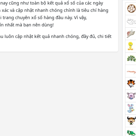
ay cũng như toàn bộ kết quả xổ số của các ngày
 xác và cập nhật nhanh chóng chính là tiêu chí hàng
i trang chuyên xổ số hàng đầu này. Vì vậy,
tín nhất mà bạn nên dùng!
u luôn cập nhật kết quả nhanh chóng, đầy đủ, chi tiết