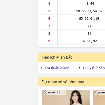
4
48, 44
5
58, 53, 51, 54, 52
6
65, 65, 61, 68
7
71
8
81
9
97, 90, 92
Tiện ích Miền Bắc
Dự đoán XSMB
Quay thử XS
Dự đoán xổ số hôm nay