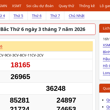
SMN
XSMT
Soi cầu dự đoán
Quay thử
Thống kê
Lô ga
ứ 4
Thứ 5
Thứ 6
Thứ 7
Chủ Nhật
Lịc
 Bắc Thứ 6 ngày 3 tháng 7 năm 2026
16h
XS
26
Bìn
CV-9CV-3CV-8CV-11CV-2CV
Hậu
18165
Hồ 
Lon
26965
36248
Qua
85281
24897
Q
Q
21724
74653