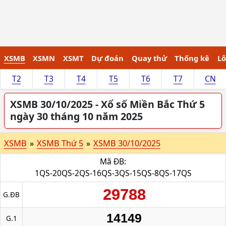
XSMB
XSMN
XSMT
Dự đoán
Quay thử
Thống kê
Lô
T2
T3
T4
T5
T6
T7
CN
XSMB 30/10/2025 - Xổ số Miền Bắc Thứ 5
ngày 30 tháng 10 năm 2025
XSMB
»
XSMB Thứ 5
»
XSMB 30/10/2025
Mã ĐB:
1QS-20QS-2QS-16QS-3QS-15QS-8QS-17QS
29788
G.ĐB
14149
G.1