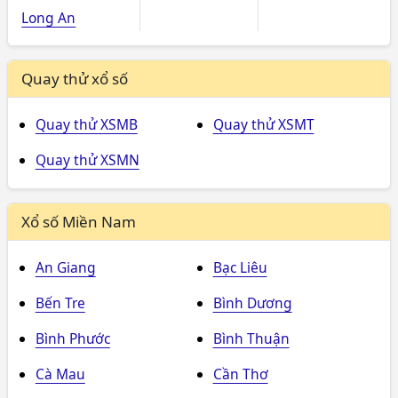
Long An
Quay thử xổ số
Quay thử XSMB
Quay thử XSMT
Quay thử XSMN
Xổ số Miền Nam
An Giang
Bạc Liêu
Bến Tre
Bình Dương
Bình Phước
Bình Thuận
Cà Mau
Cần Thơ