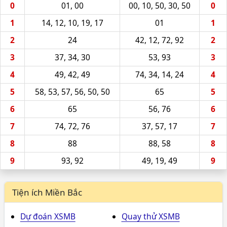
0
01, 00
00, 10, 50, 30, 50
0
1
14, 12, 10, 19, 17
01
1
2
24
42, 12, 72, 92
2
3
37, 34, 30
53, 93
3
4
49, 42, 49
74, 34, 14, 24
4
5
58, 53, 57, 56, 50, 50
65
5
6
65
56, 76
6
7
74, 72, 76
37, 57, 17
7
8
88
88, 58
8
9
93, 92
49, 19, 49
9
Tiện ích Miền Bắc
Dự đoán XSMB
Quay thử XSMB