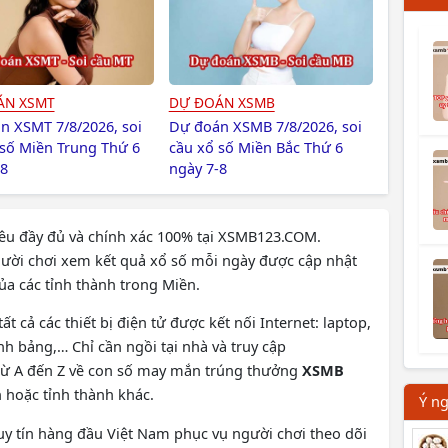
ÁN XSMT
DỰ ĐOÁN XSMB
n XSMT 7/8/2026, soi
Dự đoán XSMB 7/8/2026, soi
 số Miền Trung Thứ 6
cầu xổ số Miền Bắc Thứ 6
-8
ngày 7-8
iêu đầy đủ và chính xác 100% tại XSMB123.COM.
ười chơi xem kết quả xổ số mỗi ngày được cập nhật
 của các tỉnh thành trong Miền.
tất cả các thiết bị điện tử được kết nối Internet: laptop,
nh bảng,… Chỉ cần ngồi tại nhà và truy cập
 từ A đến Z về con số may mắn trúng thưởng
XSMB
 hoặc tỉnh thành khác.
Ý ng
uy tín hàng đầu Việt Nam phục vụ người chơi theo dõi