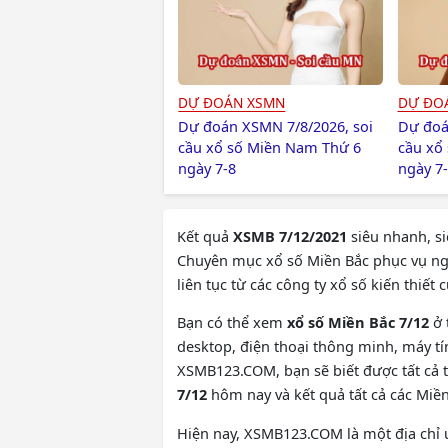
DỰ ĐOÁN XSMN
DỰ ĐO
Dự đoán XSMN 7/8/2026, soi
Dự đoá
cầu xổ số Miền Nam Thứ 6
cầu xổ
ngày 7-8
ngày 7
Kết quả
XSMB 7/12/2021
siêu nhanh, s
Chuyên mục xổ số Miền Bắc phục vụ ng
liên tục từ các công ty xổ số kiến thiết
Bạn có thể xem
xổ số Miền Bắc 7/12
ở 
desktop, điện thoại thông minh, máy tí
XSMB123.COM, bạn sẽ biết được tất cả
7/12
hôm nay và kết quả tất cả các Miền
Hiện nay, XSMB123.COM là một địa chỉ 