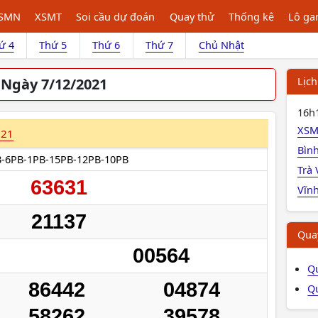
SMN
XSMT
Soi cầu dự đoán
Quay thử
Thống kê
Lô ga
ứ 4
Thứ 5
Thứ 6
Thứ 7
Chủ Nhật
Lịc
 Ngày 7/12/2021
16h
XS
021
Bìn
-6PB-1PB-15PB-12PB-10PB
Trà 
63631
Vĩn
21137
Qua
00564
Q
86442
04874
Q
58262
39578