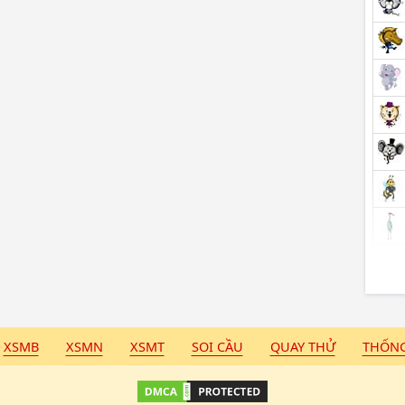
XSMB
XSMN
XSMT
SOI CẦU
QUAY THỬ
THỐNG