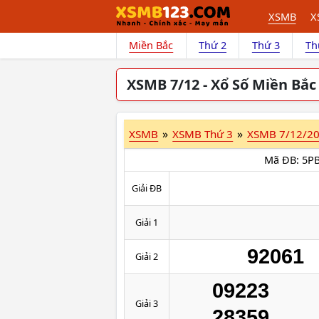
XSMB
X
Miền Bắc
Thứ 2
Thứ 3
Th
XSMB 7/12 - Xổ Số Miền Bắc
»
»
XSMB
XSMB Thứ 3
XSMB 7/12/2
Mã ĐB:
5PB
Giải ĐB
Giải 1
92061
Giải 2
09223
Giải 3
28359