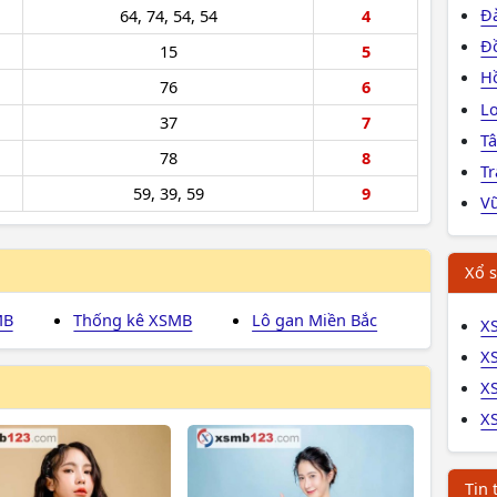
Đ
64, 74, 54, 54
4
Đ
15
5
H
76
6
L
37
7
T
78
8
Tr
59, 39, 59
9
V
Xổ 
MB
Thống kê XSMB
Lô gan Miền Bắc
X
X
X
X
Tin 