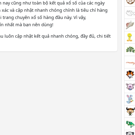
nay cũng như toàn bộ kết quả xổ số của các ngày
 xác và cập nhật nhanh chóng chính là tiêu chí hàng
i trang chuyên xổ số hàng đầu này. Vì vậy,
tín nhất mà bạn nên dùng!
u luôn cập nhật kết quả nhanh chóng, đầy đủ, chi tiết