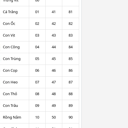
Cá Trắng
01
41
81
Con Ốc
02
42
82
Con Vịt
03
43
83
Con Công
04
44
84
Con Trùng
05
45
85
Con Cọp
06
46
86
Con Heo
07
47
87
Con Thỏ
08
48
88
Con Trâu
09
49
89
Rồng Nằm
10
50
90