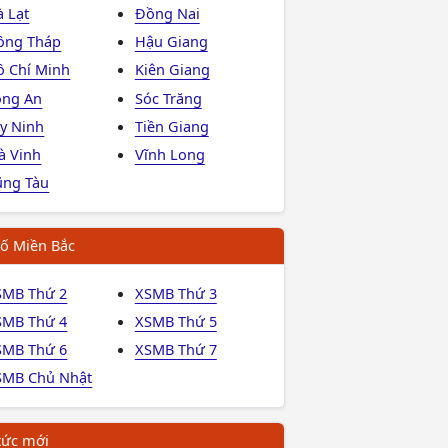
à Lạt
Đồng Nai
ồng Tháp
Hậu Giang
ồ Chí Minh
Kiên Giang
ong An
Sóc Trăng
ây Ninh
Tiền Giang
à Vinh
Vĩnh Long
ũng Tàu
số Miền Bắc
SMB Thứ 2
XSMB Thứ 3
SMB Thứ 4
XSMB Thứ 5
SMB Thứ 6
XSMB Thứ 7
SMB Chủ Nhật
tức mới