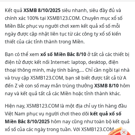
Kết quả
XSMB 8/10/2025
siêu nhanh, siêu đầy đủ và
chính xác 100% tại XSMB123.COM. Chuyên mục xổ số
Miền Bắc phục vụ người chơi xem kết quả xổ số mỗi
ngày được cập nhật liên tục từ các công ty xổ số kiến
thiết của các tỉnh thành trong Miền.
Bạn có thể xem
xổ số Miền Bắc 8/10
ở tất cả các thiết bị
điện tử được kết nối Internet: laptop, desktop, điện
thoại thông minh, máy tính bảng,… Chỉ cần ngồi tại nhà
và truy cập XSMB123.COM, bạn sẽ biết được tất cả từ A
đến Z về con số may mắn trúng thưởng
XSMB 8/10
hôm
nay và kết quả tất cả các Miền hoặc tỉnh thành khác.
Hiện nay, XSMB123.COM là một địa chỉ uy tín hàng đầu
Việt Nam phục vụ người chơi theo dõi
kết quả xổ số
Miền Bắc 8/10/2025
hôm nay cũng như toàn bộ kết quả
xổ số của các ngày trong tuần. Với XSMB123.COM, sự