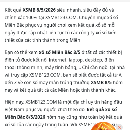
Kết quả
XSMB 8/5/2026
siêu nhanh, siêu đầy đủ và
chính xác 100% tại XSMB123.COM. Chuyên mục xổ số
Miền Bắc phục vụ người chơi xem kết quả xổ số mỗi
ngày được cập nhật liên tục từ các công ty xổ số kiến
thiết của các tỉnh thành trong Miền.
Bạn có thể xem
xổ số Miền Bắc 8/5
ở tất cả các thiết bị
điện tử được kết nối Internet: laptop, desktop, điện
thoại thông minh, máy tính bảng,… Chỉ cần ngồi tại nhà
và truy cập XSMB123.COM, bạn sẽ biết được tất cả từ A
đến Z về con số may mắn trúng thưởng
XSMB 8/5
hôm
nay và kết quả tất cả các Miền hoặc tỉnh thành khác.
Hiện nay, XSMB123.COM là một địa chỉ uy tín hàng đầu
Việt Nam phục vụ người chơi theo dõi
kết quả xổ số
Miền Bắc 8/5/2026
hôm nay cũng như toàn bộ kết quả
xổ số của các ngày trong tuần. Với XSMB123.COM, sự