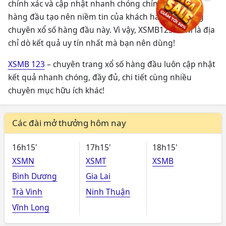
chính xác và cập nhật nhanh chóng chính là tiêu chí
hàng đầu tạo nên niềm tin của khách hàng tại trang
chuyên xổ số hàng đầu này. Vì vậy, XSMB123.COM là địa
chỉ dò kết quả uy tín nhất mà bạn nên dùng!
XSMB 123
– chuyên trang xổ số hàng đầu luôn cập nhật
kết quả nhanh chóng, đầy đủ, chi tiết cùng nhiều
chuyên mục hữu ích khác!
Các đài mở thưởng hôm nay
16h15'
17h15'
18h15'
XSMN
XSMT
XSMB
Bình Dương
Gia Lai
Trà Vinh
Ninh Thuận
Vĩnh Long