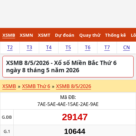
XSMB
XSMN
XSMT
Dự đoán
Quay thử
Thống kê
Lô
T2
T3
T4
T5
T6
T7
CN
XSMB 8/5/2026 - Xổ số Miền Bắc Thứ 6
ngày 8 tháng 5 năm 2026
XSMB
»
XSMB Thứ 6
»
XSMB 8/5/2026
Mã ĐB:
7AE-5AE-4AE-15AE-2AE-9AE
29147
G.ĐB
10644
G.1