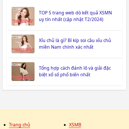
TOP 5 trang web dò kết quả XSMN
uy tín nhất (cập nhật T2/2024)
Xỉu chủ là gì? Bí kíp soi cầu xỉu chủ
miền Nam chính xác nhất
Tổng hợp cách đánh lô và giải đặc
biệt xổ số phổ biến nhất
Trang chủ
XSMB