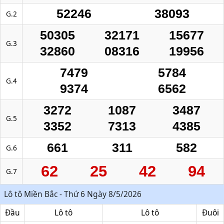
52246
38093
G.2
50305
32171
15677
G.3
32860
08316
19956
7479
5784
G.4
9374
6562
3272
1087
3487
G.5
3352
7313
4385
661
311
582
G.6
62
25
42
94
G.7
Lô tô Miền Bắc - Thứ 6 Ngày 8/5/2026
Đầu
Lô tô
Lô tô
Đuôi