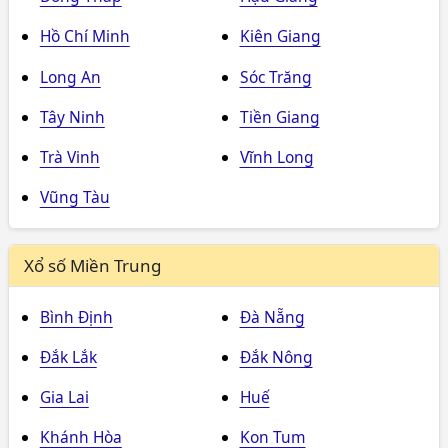
Hồ Chí Minh
Kiên Giang
Long An
Sóc Trăng
Tây Ninh
Tiền Giang
Trà Vinh
Vĩnh Long
Vũng Tàu
Xổ số Miền Trung
Bình Định
Đà Nẵng
Đắk Lắk
Đắk Nông
Gia Lai
Huế
Khánh Hòa
Kon Tum