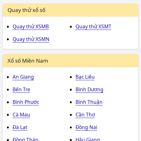
Quay thử xổ số
Quay thử XSMB
Quay thử XSMT
Quay thử XSMN
Xổ số Miền Nam
An Giang
Bạc Liêu
Bến Tre
Bình Dương
Bình Phước
Bình Thuận
Cà Mau
Cần Thơ
Đà Lạt
Đồng Nai
Đồng Tháp
Hậu Giang