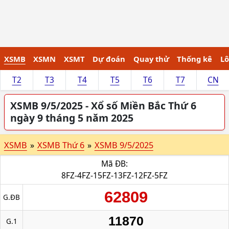
XSMB
XSMN
XSMT
Dự đoán
Quay thử
Thống kê
Lô
T2
T3
T4
T5
T6
T7
CN
XSMB 9/5/2025 - Xổ số Miền Bắc Thứ 6
ngày 9 tháng 5 năm 2025
XSMB
»
XSMB Thứ 6
»
XSMB 9/5/2025
Mã ĐB:
8FZ-4FZ-15FZ-13FZ-12FZ-5FZ
62809
G.ĐB
11870
G.1