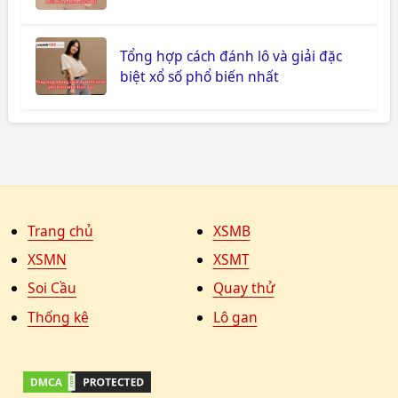
Tổng hợp cách đánh lô và giải đặc
biệt xổ số phổ biến nhất
Trang chủ
XSMB
XSMN
XSMT
Soi Cầu
Quay thử
Thống kê
Lô gan