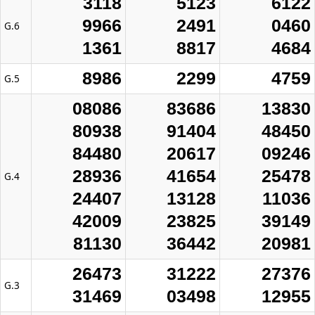
3118
5123
6122
9966
2491
0460
G.6
1361
8817
4684
8986
2299
4759
G.5
08086
83686
13830
80938
91404
48450
84480
20617
09246
28936
41654
25478
G.4
24407
13128
11036
42009
23825
39149
81130
36442
20981
26473
31222
27376
G.3
31469
03498
12955