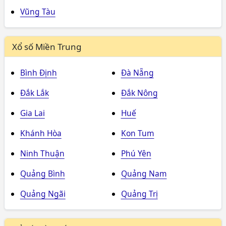
Vũng Tàu
Xổ số Miền Trung
Bình Định
Đà Nẵng
Đắk Lắk
Đắk Nông
Gia Lai
Huế
Khánh Hòa
Kon Tum
Ninh Thuận
Phú Yên
Quảng Bình
Quảng Nam
Quảng Ngãi
Quảng Trị