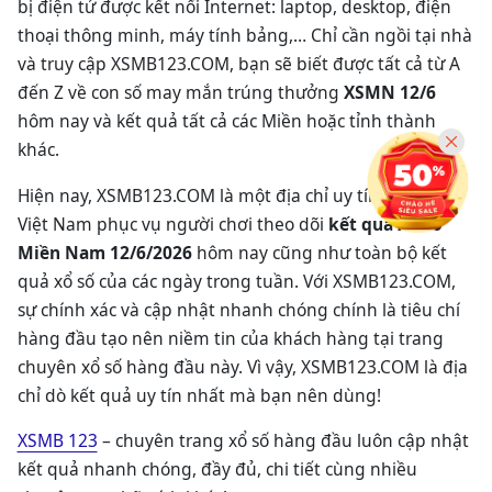
bị điện tử được kết nối Internet: laptop, desktop, điện
thoại thông minh, máy tính bảng,… Chỉ cần ngồi tại nhà
và truy cập XSMB123.COM, bạn sẽ biết được tất cả từ A
đến Z về con số may mắn trúng thưởng
XSMN 12/6
hôm nay và kết quả tất cả các Miền hoặc tỉnh thành
khác.
Hiện nay, XSMB123.COM là một địa chỉ uy tín hàng đầu
Việt Nam phục vụ người chơi theo dõi
kết quả xổ số
Miền Nam 12/6/2026
hôm nay cũng như toàn bộ kết
quả xổ số của các ngày trong tuần. Với XSMB123.COM,
sự chính xác và cập nhật nhanh chóng chính là tiêu chí
hàng đầu tạo nên niềm tin của khách hàng tại trang
chuyên xổ số hàng đầu này. Vì vậy, XSMB123.COM là địa
chỉ dò kết quả uy tín nhất mà bạn nên dùng!
XSMB 123
– chuyên trang xổ số hàng đầu luôn cập nhật
kết quả nhanh chóng, đầy đủ, chi tiết cùng nhiều