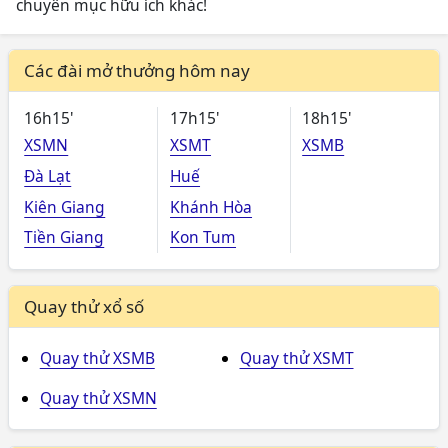
chuyên mục hữu ích khác!
Các đài mở thưởng hôm nay
16h15'
17h15'
18h15'
XSMN
XSMT
XSMB
Đà Lạt
Huế
Kiên Giang
Khánh Hòa
Tiền Giang
Kon Tum
Quay thử xổ số
Quay thử XSMB
Quay thử XSMT
Quay thử XSMN