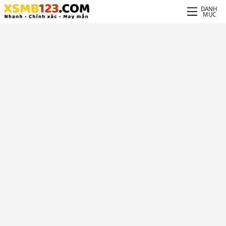
DANH
MỤC