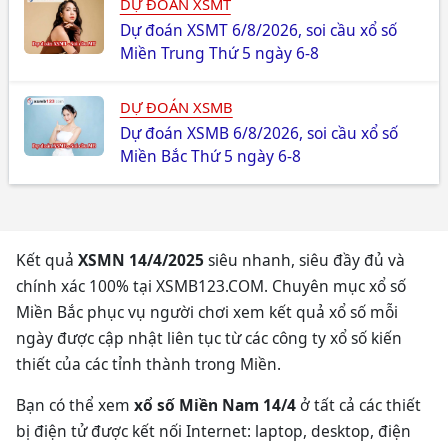
DỰ ĐOÁN XSMT
Dự đoán XSMT 6/8/2026, soi cầu xổ số
Miền Trung Thứ 5 ngày 6-8
DỰ ĐOÁN XSMB
Dự đoán XSMB 6/8/2026, soi cầu xổ số
Miền Bắc Thứ 5 ngày 6-8
Kết quả
XSMN 14/4/2025
siêu nhanh, siêu đầy đủ và
chính xác 100% tại XSMB123.COM. Chuyên mục xổ số
Miền Bắc phục vụ người chơi xem kết quả xổ số mỗi
ngày được cập nhật liên tục từ các công ty xổ số kiến
thiết của các tỉnh thành trong Miền.
Bạn có thể xem
xổ số Miền Nam 14/4
ở tất cả các thiết
bị điện tử được kết nối Internet: laptop, desktop, điện