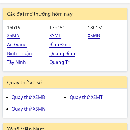
Các đài mở thưởng hôm nay
16h15'
17h15'
18h15'
XSMN
XSMT
XSMB
An Giang
Bình Định
Bình Thuận
Quảng Bình
Tây Ninh
Quảng Trị
Quay thử xổ số
Quay thử XSMB
Quay thử XSMT
Quay thử XSMN
Xổ số Miền Nam