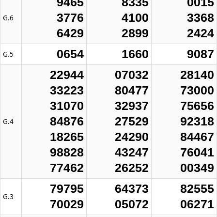
9465
8335
0015
3776
4100
3368
G.6
6429
2899
2424
0654
1660
9087
G.5
22944
07032
28140
33223
80477
73000
31070
32937
75656
84876
27529
92318
G.4
18265
24290
84467
98828
43247
76041
77462
26252
00349
79795
64373
82555
G.3
70029
05072
06271