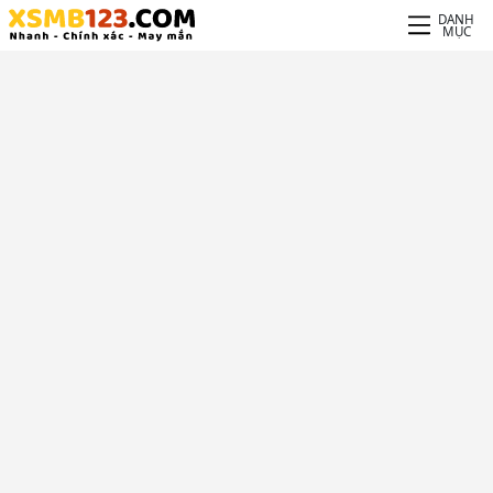
DANH
MỤC