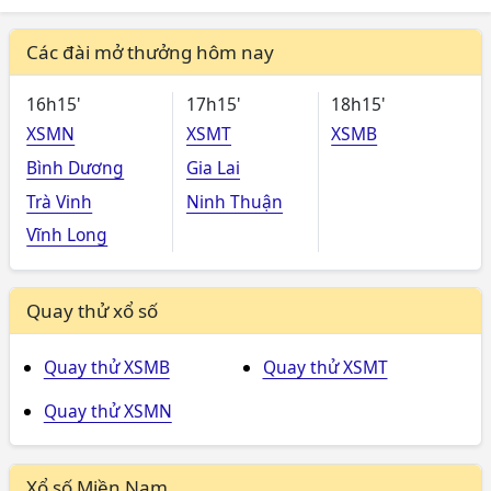
Các đài mở thưởng hôm nay
16h15'
17h15'
18h15'
XSMN
XSMT
XSMB
Bình Dương
Gia Lai
Trà Vinh
Ninh Thuận
Vĩnh Long
Quay thử xổ số
Quay thử XSMB
Quay thử XSMT
Quay thử XSMN
Xổ số Miền Nam