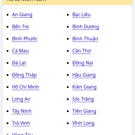
An Giang
Bạc Liêu
Bến Tre
Bình Dương
Bình Phước
Bình Thuận
Cà Mau
Cần Thơ
Đà Lạt
Đồng Nai
Đồng Tháp
Hậu Giang
Hồ Chí Minh
Kiên Giang
Long An
Sóc Trăng
Tây Ninh
Tiền Giang
Trà Vinh
Vĩnh Long