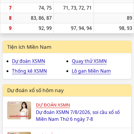
7
74, 75
71, 73, 72, 71
8
83, 86, 87
89
9
92, 99
97, 94, 94
98, 93
Tiện ích Miền Nam
Dự đoán XSMN
Quay thử XSMN
Thống kê XSMN
Lô gan Miền Nam
Dự đoán xổ số hôm nay
DỰ ĐOÁN XSMN
Dự đoán XSMN 7/8/2026, soi cầu xổ số
Miền Nam Thứ 6 ngày 7-8