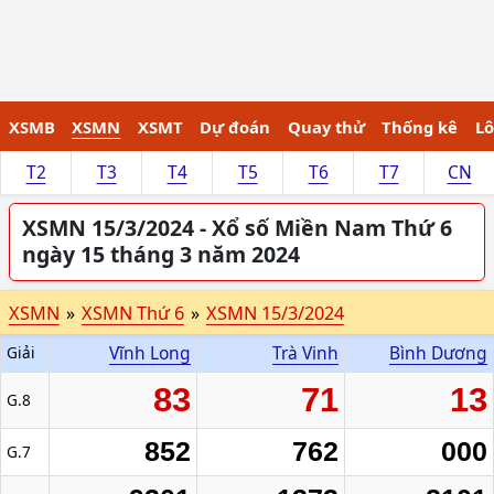
XSMB
XSMN
XSMT
Dự đoán
Quay thử
Thống kê
Lô
T2
T3
T4
T5
T6
T7
CN
XSMN 15/3/2024 - Xổ số Miền Nam Thứ 6
ngày 15 tháng 3 năm 2024
XSMN
»
XSMN Thứ 6
»
XSMN 15/3/2024
Vĩnh Long
Trà Vinh
Bình Dương
Giải
83
71
13
G.8
852
762
000
G.7