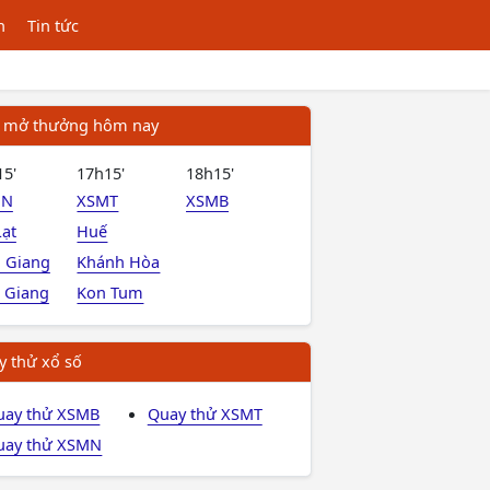
n
Tin tức
h mở thưởng hôm nay
15'
17h15'
18h15'
MN
XSMT
XSMB
Lạt
Huế
n Giang
Khánh Hòa
n Giang
Kon Tum
y thử xổ số
uay thử XSMB
Quay thử XSMT
uay thử XSMN