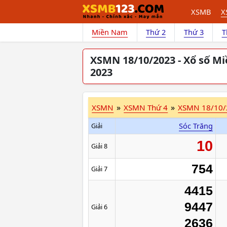
XSMB
X
Miền Nam
Thứ 2
Thứ 3
T
XSMN 18/10/2023 - Xổ số M
2023
»
»
XSMN
XSMN Thứ 4
XSMN 18/10/
Sóc Trăng
Giải
10
Giải 8
754
Giải 7
4415
9447
Giải 6
2636