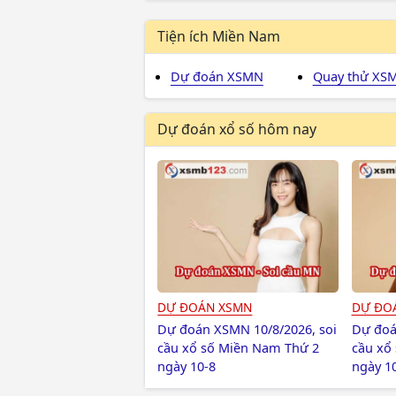
Tiện ích Miền Nam
Dự đoán XSMN
Quay thử XS
Dự đoán xổ số hôm nay
DỰ ĐOÁN XSMN
DỰ ĐO
Dự đoán XSMN 10/8/2026, soi
Dự đoá
cầu xổ số Miền Nam Thứ 2
cầu xổ
ngày 10-8
ngày 1