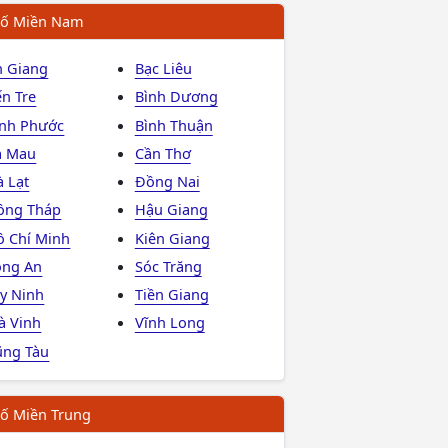
số Miền Nam
n Giang
Bạc Liêu
n Tre
Bình Dương
ình Phước
Bình Thuận
à Mau
Cần Thơ
à Lạt
Đồng Nai
ồng Tháp
Hậu Giang
ồ Chí Minh
Kiên Giang
ong An
Sóc Trăng
ây Ninh
Tiền Giang
à Vinh
Vĩnh Long
ũng Tàu
số Miền Trung