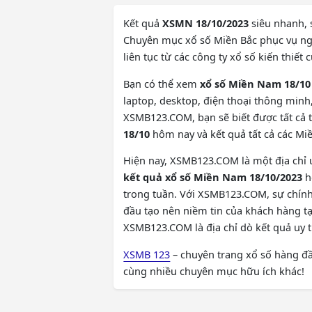
Kết quả
XSMN 18/10/2023
siêu nhanh, 
Chuyên mục xổ số Miền Bắc phục vụ ng
liên tục từ các công ty xổ số kiến thiết
Bạn có thể xem
xổ số Miền Nam 18/10
laptop, desktop, điện thoại thông minh,
XSMB123.COM, bạn sẽ biết được tất cả
18/10
hôm nay và kết quả tất cả các Mi
Hiện nay, XSMB123.COM là một địa chỉ 
kết quả xổ số Miền Nam 18/10/2023
h
trong tuần. Với XSMB123.COM, sự chính
đầu tạo nên niềm tin của khách hàng tạ
XSMB123.COM là địa chỉ dò kết quả uy 
XSMB 123
– chuyên trang xổ số hàng đầ
cùng nhiều chuyên mục hữu ích khác!