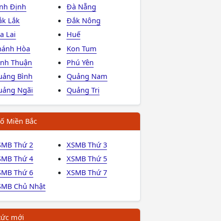
ình Định
Đà Nẵng
ắk Lắk
Đắk Nông
a Lai
Huế
hánh Hòa
Kon Tum
inh Thuận
Phú Yên
uảng Bình
Quảng Nam
uảng Ngãi
Quảng Trị
số Miền Bắc
SMB Thứ 2
XSMB Thứ 3
SMB Thứ 4
XSMB Thứ 5
SMB Thứ 6
XSMB Thứ 7
SMB Chủ Nhật
tức mới