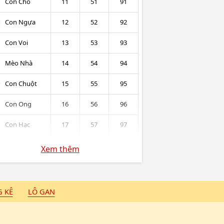
Con Chó
11
51
91
Con Ngựa
12
52
92
Con Voi
13
53
93
Mèo Nhà
14
54
94
Con Chuột
15
55
95
Con Ong
16
56
96
Con Hạc
17
57
97
Mèo Rừng
18
58
98
Xem thêm
Con Bướm
19
59
99
Con Rết
19
60
 KÊ
LÔ GAN
Cô Gái
21
61