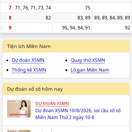
7
71, 76, 71, 73, 74
75
8
82
83, 89
89, 89, 84, 89, 89
9
95, 94, 94, 91
92
Tiện ích Miền Nam
Dự đoán XSMN
Quay thử XSMN
Thống kê XSMN
Lô gan Miền Nam
Dự đoán xổ số hôm nay
DỰ ĐOÁN XSMN
Dự đoán XSMN 10/8/2026, soi cầu xổ số
Miền Nam Thứ 2 ngày 10-8