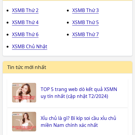
XSMB Thứ 2
XSMB Thứ 3
XSMB Thứ 4
XSMB Thứ 5
XSMB Thứ 6
XSMB Thứ 7
XSMB Chủ Nhật
Tin tức mới nhất
TOP 5 trang web dò kết quả XSMN
uy tín nhất (cập nhật T2/2024)
Xỉu chủ là gì? Bí kíp soi cầu xỉu chủ
miền Nam chính xác nhất