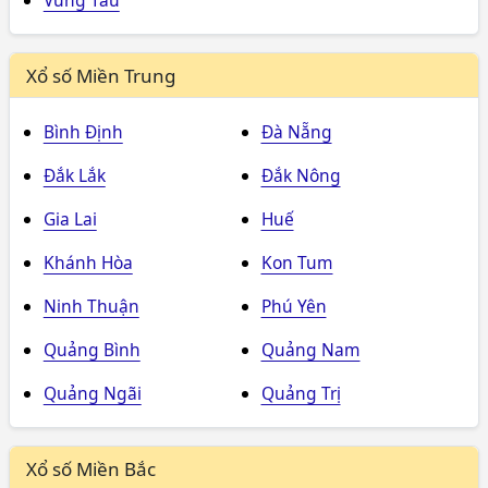
Vũng Tàu
Xổ số Miền Trung
Bình Định
Đà Nẵng
Đắk Lắk
Đắk Nông
Gia Lai
Huế
Khánh Hòa
Kon Tum
Ninh Thuận
Phú Yên
Quảng Bình
Quảng Nam
Quảng Ngãi
Quảng Trị
Xổ số Miền Bắc