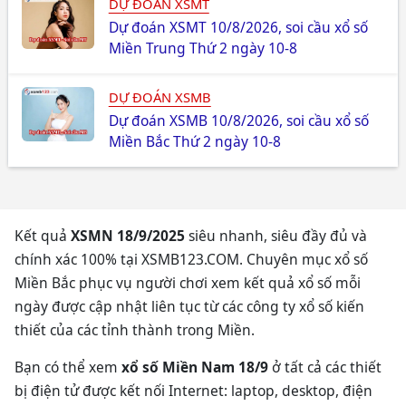
DỰ ĐOÁN XSMT
Dự đoán XSMT 10/8/2026, soi cầu xổ số
Miền Trung Thứ 2 ngày 10-8
DỰ ĐOÁN XSMB
Dự đoán XSMB 10/8/2026, soi cầu xổ số
Miền Bắc Thứ 2 ngày 10-8
Kết quả
XSMN 18/9/2025
siêu nhanh, siêu đầy đủ và
chính xác 100% tại XSMB123.COM. Chuyên mục xổ số
Miền Bắc phục vụ người chơi xem kết quả xổ số mỗi
ngày được cập nhật liên tục từ các công ty xổ số kiến
thiết của các tỉnh thành trong Miền.
Bạn có thể xem
xổ số Miền Nam 18/9
ở tất cả các thiết
bị điện tử được kết nối Internet: laptop, desktop, điện