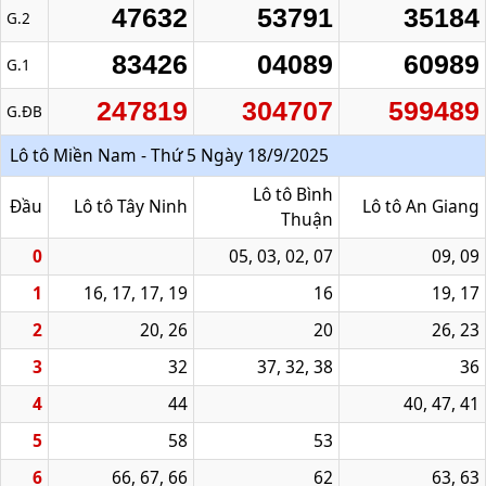
47632
53791
35184
G.2
83426
04089
60989
G.1
247819
304707
599489
G.ĐB
Lô tô Miền Nam - Thứ 5 Ngày 18/9/2025
Lô tô Bình
Đầu
Lô tô Tây Ninh
Lô tô An Giang
Thuận
0
05, 03, 02, 07
09, 09
1
16, 17, 17, 19
16
19, 17
2
20, 26
20
26, 23
3
32
37, 32, 38
36
4
44
40, 47, 41
5
58
53
6
66, 67, 66
62
63, 63