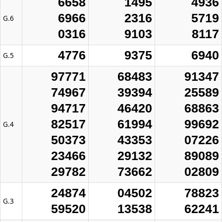
6658
1495
4936
6966
2316
5719
G.6
0316
9103
8117
4776
9375
6940
G.5
97771
68483
91347
74967
39394
25589
94717
46420
68863
82517
61994
99692
G.4
50373
43353
07226
23466
29132
89089
29782
73662
02809
24874
04502
78823
G.3
59520
13538
62241