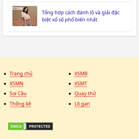
Tổng hợp cách đánh lô và giải đặc
biệt xổ số phổ biến nhất
Trang chủ
XSMB
XSMN
XSMT
Soi Cầu
Quay thử
Thống kê
Lô gan