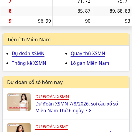
7
71, 72
75, 71
8
85, 87
89, 88, 83
9
96, 99
90
93
Tiện ích Miền Nam
Dự đoán XSMN
Quay thử XSMN
Thống kê XSMN
Lô gan Miền Nam
Dự đoán xổ số hôm nay
DỰ ĐOÁN XSMN
Dự đoán XSMN 7/8/2026, soi cầu xổ số
Miền Nam Thứ 6 ngày 7-8
DỰ ĐOÁN XSMT