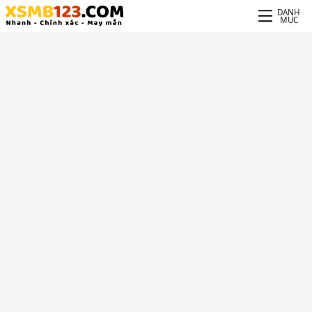
DANH
MỤC