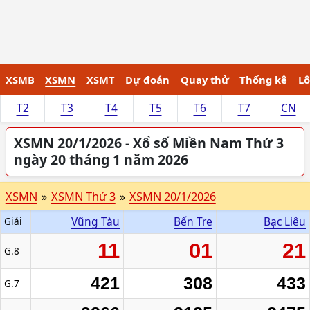
XSMB
XSMN
XSMT
Dự đoán
Quay thử
Thống kê
Lô
T2
T3
T4
T5
T6
T7
CN
XSMN 20/1/2026 - Xổ số Miền Nam Thứ 3
ngày 20 tháng 1 năm 2026
XSMN
»
XSMN Thứ 3
»
XSMN 20/1/2026
Vũng Tàu
Bến Tre
Bạc Liêu
Giải
11
01
21
G.8
421
308
433
G.7