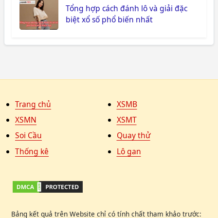
Tổng hợp cách đánh lô và giải đặc
biệt xổ số phổ biến nhất
Trang chủ
XSMB
XSMN
XSMT
Soi Cầu
Quay thử
Thống kê
Lô gan
Bảng kết quả trên Website chỉ có tính chất tham khảo trước: