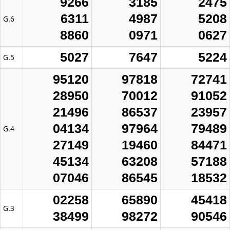
9266
3185
2475
6311
4987
5208
G.6
8860
0971
0627
5027
7647
5224
G.5
95120
97818
72741
28950
70012
91052
21496
86537
23957
04134
97964
79489
G.4
27149
19460
84471
45134
63208
57188
07046
86545
18532
02258
65890
45418
G.3
38499
98272
90546