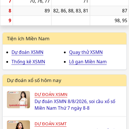
7
70, 76, 77
71
8
89
82, 86, 88, 83, 81
87
9
98, 95
Tiện ích Miền Nam
Dự đoán XSMN
Quay thử XSMN
Thống kê XSMN
Lô gan Miền Nam
Dự đoán xổ số hôm nay
DỰ ĐOÁN XSMN
Dự đoán XSMN 8/8/2026, soi cầu xổ số
Miền Nam Thứ 7 ngày 8-8
DỰ ĐOÁN XSMT