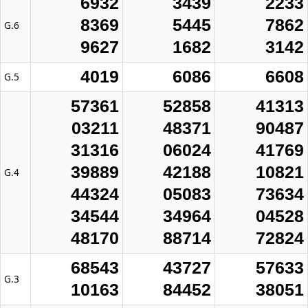
6932
3439
2233
8369
5445
7862
G.6
9627
1682
3142
4019
6086
6608
G.5
57361
52858
41313
03211
48371
90487
31316
06024
41769
39889
42188
10821
G.4
44324
05083
73634
34544
34964
04528
48170
88714
72824
68543
43727
57633
G.3
10163
84452
38051