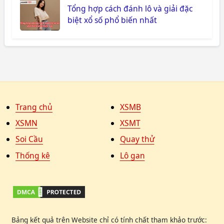
Tổng hợp cách đánh lô và giải đặc
biệt xổ số phổ biến nhất
Trang chủ
XSMB
XSMN
XSMT
Soi Cầu
Quay thử
Thống kê
Lô gan
Bảng kết quả trên Website chỉ có tính chất tham khảo trước: