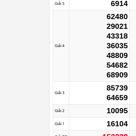
6914
Giải 5
62480
29021
43318
36035
Giải 4
48809
54682
68909
85739
Giải 3
64659
10095
Giải 2
16104
Giải 1