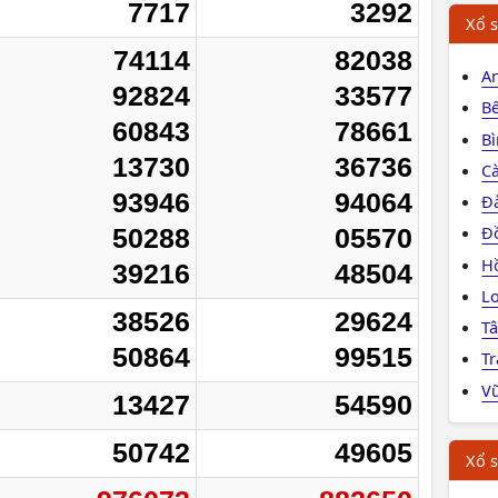
7717
3292
Xổ 
74114
82038
A
92824
33577
Bế
60843
78661
B
13730
36736
C
93946
94064
Đ
Đ
50288
05570
H
39216
48504
L
38526
29624
T
50864
99515
Tr
V
13427
54590
50742
49605
Xổ 