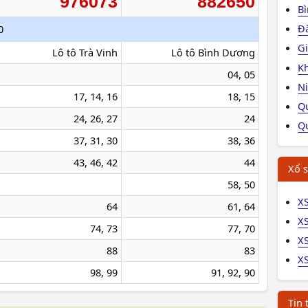
976073
882650
B
Đ
0
Gi
Lô tô Trà Vinh
Lô tô Bình Dương
K
04, 05
N
17, 14, 16
18, 15
Q
24, 26, 27
24
Q
37, 31, 30
38, 36
43, 46, 42
44
Xổ 
58, 50
X
64
61, 64
X
74, 73
77, 70
X
88
83
X
98, 99
91, 92, 90
Tin 