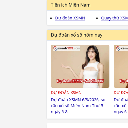
Tiện ích Miền Nam
Dự đoán XSMN
Quay thử XS
Dự đoán xổ số hôm nay
DỰ ĐOÁN XSMN
DỰ ĐO
Dự đoán XSMN 6/8/2026, soi
Dự đoá
cầu xổ số Miền Nam Thứ 5
cầu xổ
ngày 6-8
ngày 6