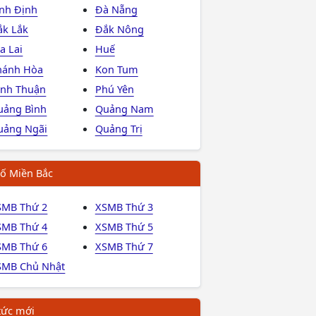
ình Định
Đà Nẵng
ắk Lắk
Đắk Nông
a Lai
Huế
hánh Hòa
Kon Tum
inh Thuận
Phú Yên
uảng Bình
Quảng Nam
uảng Ngãi
Quảng Trị
số Miền Bắc
SMB Thứ 2
XSMB Thứ 3
SMB Thứ 4
XSMB Thứ 5
SMB Thứ 6
XSMB Thứ 7
SMB Chủ Nhật
tức mới