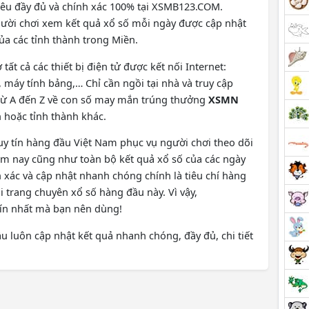
iêu đầy đủ và chính xác 100% tại XSMB123.COM.
ười chơi xem kết quả xổ số mỗi ngày được cập nhật
 của các tỉnh thành trong Miền.
 tất cả các thiết bị điện tử được kết nối Internet:
 máy tính bảng,… Chỉ cần ngồi tại nhà và truy cập
 từ A đến Z về con số may mắn trúng thưởng
XSMN
 hoặc tỉnh thành khác.
uy tín hàng đầu Việt Nam phục vụ người chơi theo dõi
m nay cũng như toàn bộ kết quả xổ số của các ngày
 xác và cập nhật nhanh chóng chính là tiêu chí hàng
i trang chuyên xổ số hàng đầu này. Vì vậy,
tín nhất mà bạn nên dùng!
u luôn cập nhật kết quả nhanh chóng, đầy đủ, chi tiết