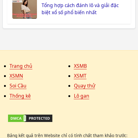
Tổng hợp cách đánh lô và giải đặc
biệt xổ số phổ biến nhất
Trang chủ
XSMB
XSMN
XSMT
Soi Cầu
Quay thử
Thống kê
Lô gan
Bảng kết quả trên Website chỉ có tính chất tham khảo trước: