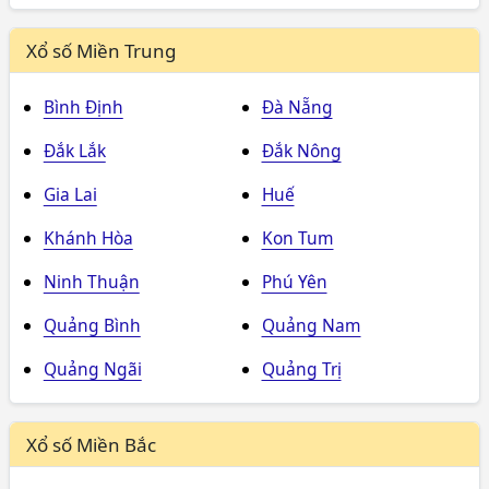
Xổ số Miền Trung
Bình Định
Đà Nẵng
Đắk Lắk
Đắk Nông
Gia Lai
Huế
Khánh Hòa
Kon Tum
Ninh Thuận
Phú Yên
Quảng Bình
Quảng Nam
Quảng Ngãi
Quảng Trị
Xổ số Miền Bắc