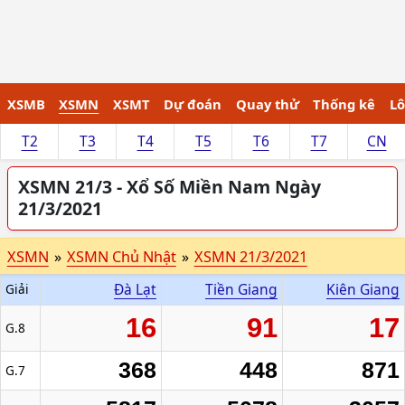
XSMB
XSMN
XSMT
Dự đoán
Quay thử
Thống kê
Lô
T2
T3
T4
T5
T6
T7
CN
XSMN 21/3 - Xổ Số Miền Nam Ngày
21/3/2021
XSMN
»
XSMN Chủ Nhật
»
XSMN 21/3/2021
Đà Lạt
Tiền Giang
Kiên Giang
Giải
16
91
17
G.8
368
448
871
G.7