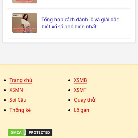
Tổng hợp cách đánh lô và giải đặc
biệt xổ số phổ biến nhất
Trang chủ
XSMB
XSMN
XSMT
Soi Cầu
Quay thử
Thống kê
Lô gan