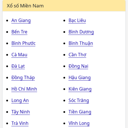
Xổ số Miền Nam
An Giang
Bạc Liêu
Bến Tre
Bình Dương
Bình Phước
Bình Thuận
Cà Mau
Cần Thơ
Đà Lạt
Đồng Nai
Đồng Tháp
Hậu Giang
Hồ Chí Minh
Kiên Giang
Long An
Sóc Trăng
Tây Ninh
Tiền Giang
Trà Vinh
Vĩnh Long