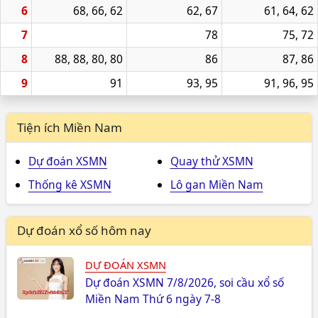
6
68, 66, 62
62, 67
61, 64, 62
7
78
75, 72
8
88, 88, 80, 80
86
87, 86
9
91
93, 95
91, 96, 95
Tiện ích Miền Nam
Dự đoán XSMN
Quay thử XSMN
Thống kê XSMN
Lô gan Miền Nam
Dự đoán xổ số hôm nay
DỰ ĐOÁN XSMN
Dự đoán XSMN 7/8/2026, soi cầu xổ số
Miền Nam Thứ 6 ngày 7-8