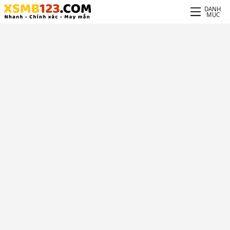
DANH
MỤC