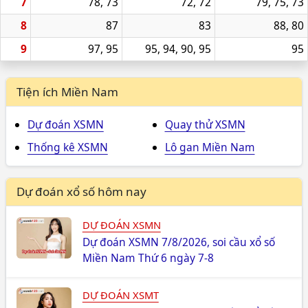
7
78, 73
72, 72
79, 75, 73
8
87
83
88, 80
9
97, 95
95, 94, 90, 95
95
Tiện ích Miền Nam
Dự đoán XSMN
Quay thử XSMN
Thống kê XSMN
Lô gan Miền Nam
Dự đoán xổ số hôm nay
DỰ ĐOÁN XSMN
Dự đoán XSMN 7/8/2026, soi cầu xổ số
Miền Nam Thứ 6 ngày 7-8
DỰ ĐOÁN XSMT