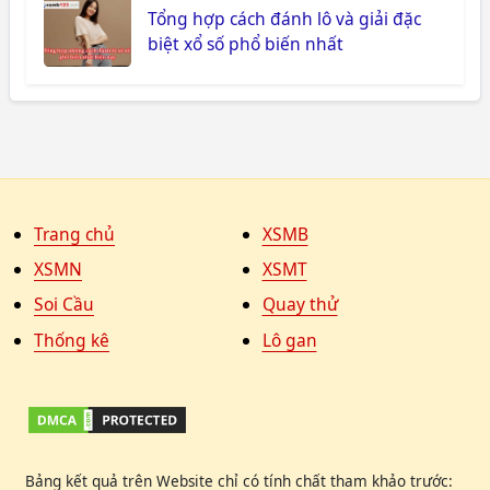
Tổng hợp cách đánh lô và giải đặc
biệt xổ số phổ biến nhất
Trang chủ
XSMB
XSMN
XSMT
Soi Cầu
Quay thử
Thống kê
Lô gan
Bảng kết quả trên Website chỉ có tính chất tham khảo trước: