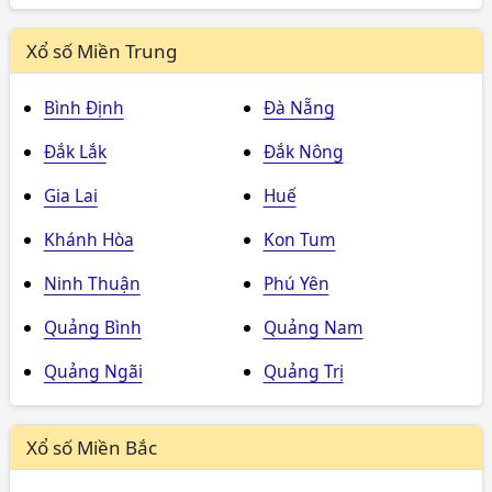
Xổ số Miền Trung
Bình Định
Đà Nẵng
Đắk Lắk
Đắk Nông
Gia Lai
Huế
Khánh Hòa
Kon Tum
Ninh Thuận
Phú Yên
Quảng Bình
Quảng Nam
Quảng Ngãi
Quảng Trị
Xổ số Miền Bắc