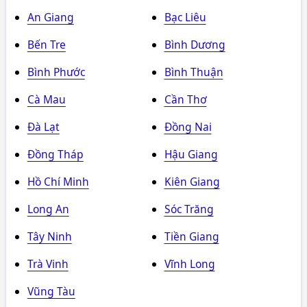
An Giang
Bạc Liêu
Bến Tre
Bình Dương
Bình Phước
Bình Thuận
Cà Mau
Cần Thơ
Đà Lạt
Đồng Nai
Đồng Tháp
Hậu Giang
Hồ Chí Minh
Kiên Giang
Long An
Sóc Trăng
Tây Ninh
Tiền Giang
Trà Vinh
Vĩnh Long
Vũng Tàu