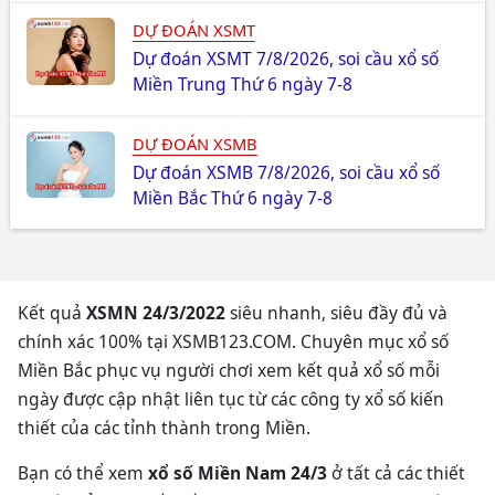
DỰ ĐOÁN XSMT
Dự đoán XSMT 7/8/2026, soi cầu xổ số
Miền Trung Thứ 6 ngày 7-8
DỰ ĐOÁN XSMB
Dự đoán XSMB 7/8/2026, soi cầu xổ số
Miền Bắc Thứ 6 ngày 7-8
Kết quả
XSMN 24/3/2022
siêu nhanh, siêu đầy đủ và
chính xác 100% tại XSMB123.COM. Chuyên mục xổ số
Miền Bắc phục vụ người chơi xem kết quả xổ số mỗi
ngày được cập nhật liên tục từ các công ty xổ số kiến
thiết của các tỉnh thành trong Miền.
Bạn có thể xem
xổ số Miền Nam 24/3
ở tất cả các thiết