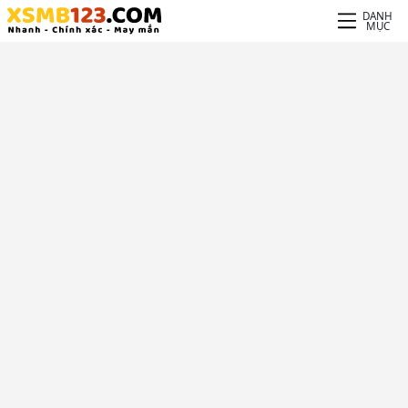
DANH
MỤC