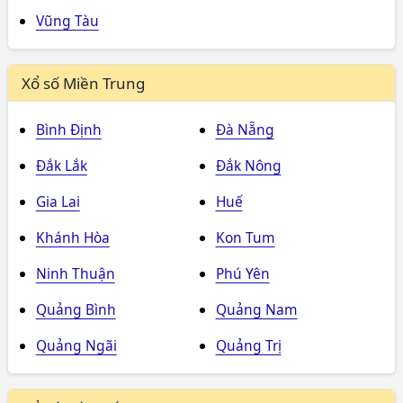
Vũng Tàu
Xổ số Miền Trung
Bình Định
Đà Nẵng
Đắk Lắk
Đắk Nông
Gia Lai
Huế
Khánh Hòa
Kon Tum
Ninh Thuận
Phú Yên
Quảng Bình
Quảng Nam
Quảng Ngãi
Quảng Trị