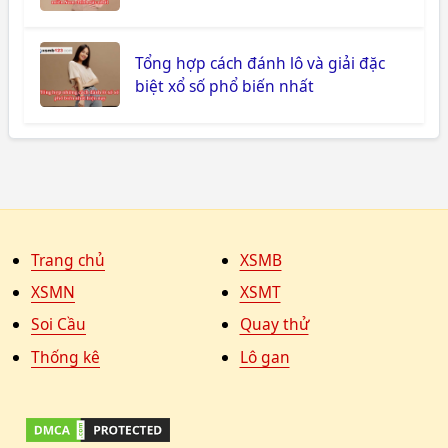
Tổng hợp cách đánh lô và giải đặc
biệt xổ số phổ biến nhất
Trang chủ
XSMB
XSMN
XSMT
Soi Cầu
Quay thử
Thống kê
Lô gan