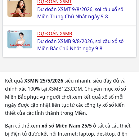
DỰ ĐOÁN XSMT
Dự đoán XSMT 9/8/2026, soi cầu xổ số
Miền Trung Chủ Nhật ngày 9-8
DỰ ĐOÁN XSMB
Dự đoán XSMB 9/8/2026, soi cầu xổ số
Miền Bắc Chủ Nhật ngày 9-8
Kết quả
XSMN 25/5/2026
siêu nhanh, siêu đầy đủ và
chính xác 100% tại XSMB123.COM. Chuyên mục xổ số
Miền Bắc phục vụ người chơi xem kết quả xổ số mỗi
ngày được cập nhật liên tục từ các công ty xổ số kiến
thiết của các tỉnh thành trong Miền.
Bạn có thể xem
xổ số Miền Nam 25/5
ở tất cả các thiết
bị điện tử được kết nối Internet: laptop, desktop, điện