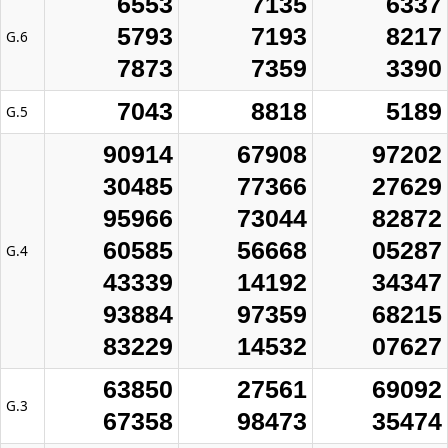
6553
7135
6337
5793
7193
8217
G.6
7873
7359
3390
7043
8818
5189
G.5
90914
67908
97202
30485
77366
27629
95966
73044
82872
60585
56668
05287
G.4
43339
14192
34347
93884
97359
68215
83229
14532
07627
63850
27561
69092
G.3
67358
98473
35474