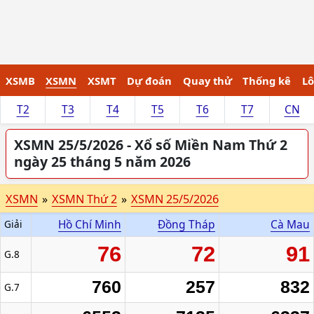
XSMB
XSMN
XSMT
Dự đoán
Quay thử
Thống kê
Lô
T2
T3
T4
T5
T6
T7
CN
XSMN 25/5/2026 - Xổ số Miền Nam Thứ 2
ngày 25 tháng 5 năm 2026
XSMN
»
XSMN Thứ 2
»
XSMN 25/5/2026
Hồ Chí Minh
Đồng Tháp
Cà Mau
Giải
76
72
91
G.8
760
257
832
G.7