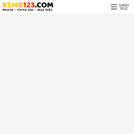
DANH
MỤC