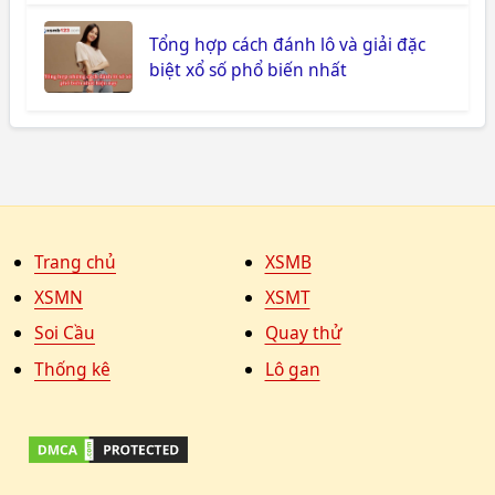
Tổng hợp cách đánh lô và giải đặc
biệt xổ số phổ biến nhất
Trang chủ
XSMB
XSMN
XSMT
Soi Cầu
Quay thử
Thống kê
Lô gan