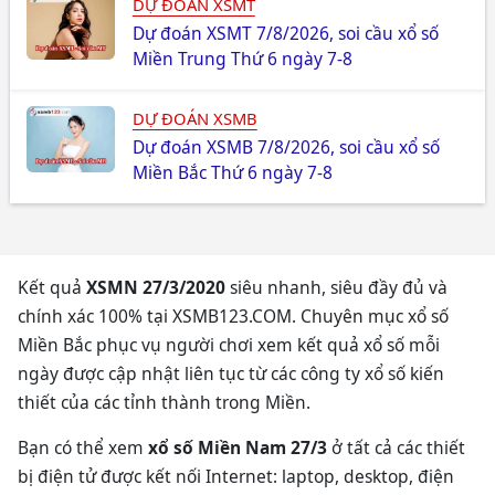
DỰ ĐOÁN XSMT
Dự đoán XSMT 7/8/2026, soi cầu xổ số
Miền Trung Thứ 6 ngày 7-8
DỰ ĐOÁN XSMB
Dự đoán XSMB 7/8/2026, soi cầu xổ số
Miền Bắc Thứ 6 ngày 7-8
Kết quả
XSMN 27/3/2020
siêu nhanh, siêu đầy đủ và
chính xác 100% tại XSMB123.COM. Chuyên mục xổ số
Miền Bắc phục vụ người chơi xem kết quả xổ số mỗi
ngày được cập nhật liên tục từ các công ty xổ số kiến
thiết của các tỉnh thành trong Miền.
Bạn có thể xem
xổ số Miền Nam 27/3
ở tất cả các thiết
bị điện tử được kết nối Internet: laptop, desktop, điện