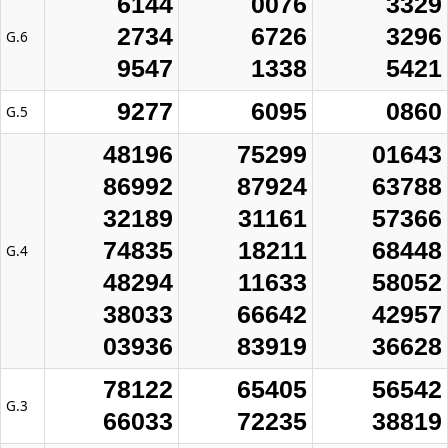
6144
0076
3329
2734
6726
3296
G.6
9547
1338
5421
9277
6095
0860
G.5
48196
75299
01643
86992
87924
63788
32189
31161
57366
74835
18211
68448
G.4
48294
11633
58052
38033
66642
42957
03936
83919
36628
78122
65405
56542
G.3
66033
72235
38819