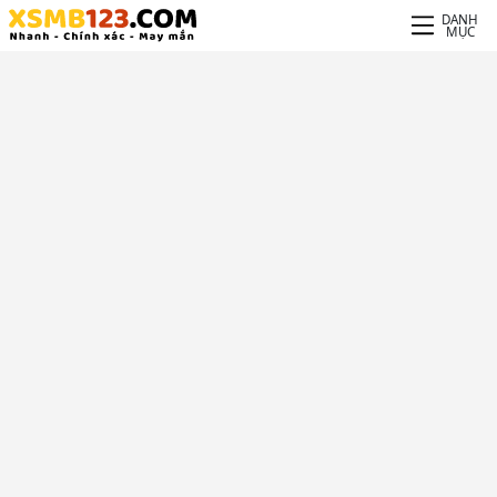
DANH
MỤC