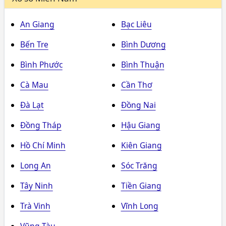
An Giang
Bạc Liêu
Bến Tre
Bình Dương
Bình Phước
Bình Thuận
Cà Mau
Cần Thơ
Đà Lạt
Đồng Nai
Đồng Tháp
Hậu Giang
Hồ Chí Minh
Kiên Giang
Long An
Sóc Trăng
Tây Ninh
Tiền Giang
Trà Vinh
Vĩnh Long