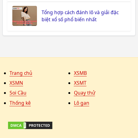
Tổng hợp cách đánh lô và giải đặc
biệt xổ số phổ biến nhất
Trang chủ
XSMB
XSMN
XSMT
Soi Cầu
Quay thử
Thống kê
Lô gan