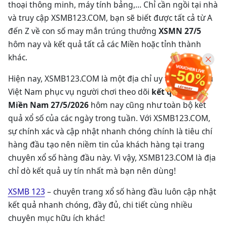
thoại thông minh, máy tính bảng,… Chỉ cần ngồi tại nhà
và truy cập XSMB123.COM, bạn sẽ biết được tất cả từ A
đến Z về con số may mắn trúng thưởng
XSMN 27/5
hôm nay và kết quả tất cả các Miền hoặc tỉnh thành
khác.
Hiện nay, XSMB123.COM là một địa chỉ uy tín hàng đầu
Việt Nam phục vụ người chơi theo dõi
kết quả xổ số
Miền Nam 27/5/2026
hôm nay cũng như toàn bộ kết
quả xổ số của các ngày trong tuần. Với XSMB123.COM,
sự chính xác và cập nhật nhanh chóng chính là tiêu chí
hàng đầu tạo nên niềm tin của khách hàng tại trang
chuyên xổ số hàng đầu này. Vì vậy, XSMB123.COM là địa
chỉ dò kết quả uy tín nhất mà bạn nên dùng!
XSMB 123
– chuyên trang xổ số hàng đầu luôn cập nhật
kết quả nhanh chóng, đầy đủ, chi tiết cùng nhiều
chuyên mục hữu ích khác!