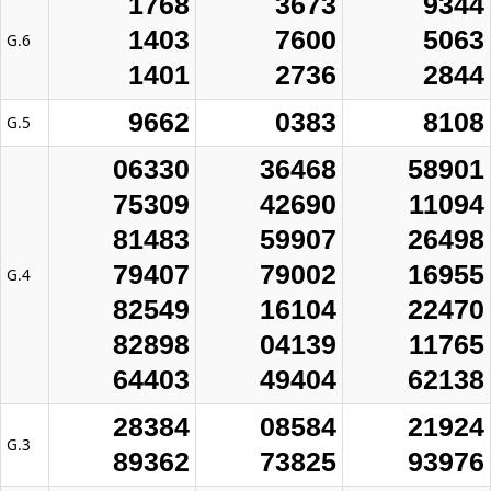
1768
3673
9344
1403
7600
5063
G.6
1401
2736
2844
9662
0383
8108
G.5
06330
36468
58901
75309
42690
11094
81483
59907
26498
79407
79002
16955
G.4
82549
16104
22470
82898
04139
11765
64403
49404
62138
28384
08584
21924
G.3
89362
73825
93976