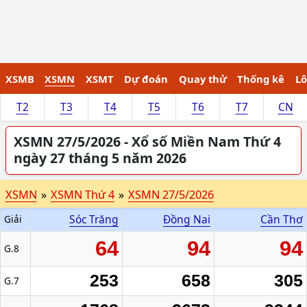
XSMB
XSMN
XSMT
Dự đoán
Quay thử
Thống kê
Lô
T2
T3
T4
T5
T6
T7
CN
XSMN 27/5/2026 - Xổ số Miền Nam Thứ 4
ngày 27 tháng 5 năm 2026
XSMN
»
XSMN Thứ 4
»
XSMN 27/5/2026
Sóc Trăng
Đồng Nai
Cần Thơ
Giải
64
94
94
G.8
253
658
305
G.7