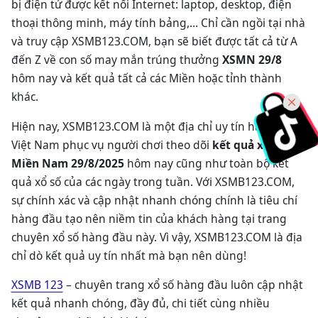
bị điện tử được kết nối Internet: laptop, desktop, điện
thoại thông minh, máy tính bảng,… Chỉ cần ngồi tại nhà
và truy cập XSMB123.COM, bạn sẽ biết được tất cả từ A
đến Z về con số may mắn trúng thưởng
XSMN 29/8
hôm nay và kết quả tất cả các Miền hoặc tỉnh thành
khác.
Hiện nay, XSMB123.COM là một địa chỉ uy tín hàng đầu
Việt Nam phục vụ người chơi theo dõi
kết quả xổ số
Miền Nam 29/8/2025
hôm nay cũng như toàn bộ kết
quả xổ số của các ngày trong tuần. Với XSMB123.COM,
sự chính xác và cập nhật nhanh chóng chính là tiêu chí
hàng đầu tạo nên niềm tin của khách hàng tại trang
chuyên xổ số hàng đầu này. Vì vậy, XSMB123.COM là địa
chỉ dò kết quả uy tín nhất mà bạn nên dùng!
XSMB 123
– chuyên trang xổ số hàng đầu luôn cập nhật
kết quả nhanh chóng, đầy đủ, chi tiết cùng nhiều