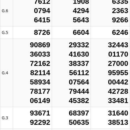
7612
1908
6335
0794
4294
2363
G.6
6415
5643
9266
8726
6604
6246
G.5
90869
29332
32443
36033
41630
01170
72162
38337
27000
82114
56112
95955
G.4
58934
07564
00442
78177
79444
42728
06149
45382
33481
93671
68397
31640
G.3
92292
50635
38513