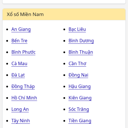
Xổ số Miền Nam
An Giang
Bạc Liêu
Bến Tre
Bình Dương
Bình Phước
Bình Thuận
Cà Mau
Cần Thơ
Đà Lạt
Đồng Nai
Đồng Tháp
Hậu Giang
Hồ Chí Minh
Kiên Giang
Long An
Sóc Trăng
Tây Ninh
Tiền Giang