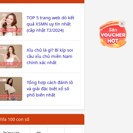
TOP 5 trang web dò kết
quả XSMN uy tín nhất
(cập nhật T2/2024)
Xỉu chủ là gì? Bí kíp soi
cầu xỉu chủ miền Nam
chính xác nhất
Tổng hợp cách đánh lô
và giải đặc biệt xổ số
phổ biến nhất
hĩa 100 con số
Trứng Vịt
00