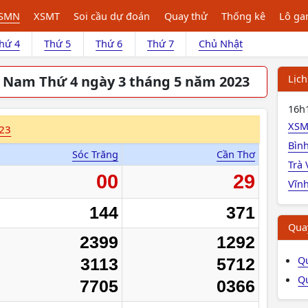
SMN
XSMT
Soi cầu dự đoán
Quay thử
Thống kê
Lô ga
hứ 4
Thứ 5
Thứ 6
Thứ 7
Chủ Nhật
Lịc
n Nam Thứ 4 ngày 3 tháng 5 năm 2023
16h
XS
23
Bìn
Sóc Trăng
Cần Thơ
Trà 
00
29
Vĩn
144
371
Qua
2399
1292
Q
3113
5712
Q
7705
0366