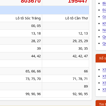
803670
195447
B
Đ
Gi
Lô tô Sóc Trăng
Lô tô Cần Thơ
K
00, 05
N
13, 18
12, 13
Q
28, 27
29, 25, 29
Q
39
30, 35
44, 42
42, 42, 47
Xổ 
X
65, 66, 66
66
X
73, 75, 70
71, 78, 71
X
89
X
99, 90, 96
92, 90, 95
Tin 