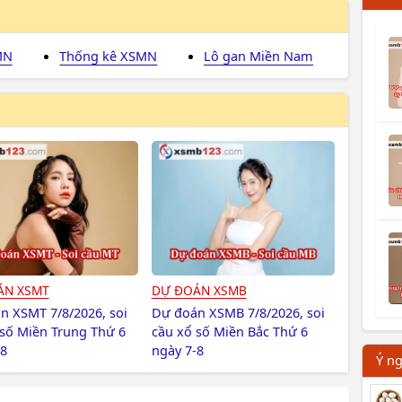
MN
Thống kê XSMN
Lô gan Miền Nam
ÁN XSMT
DỰ ĐOÁN XSMB
n XSMT 7/8/2026, soi
Dự đoán XSMB 7/8/2026, soi
 số Miền Trung Thứ 6
cầu xổ số Miền Bắc Thứ 6
-8
ngày 7-8
Ý ng