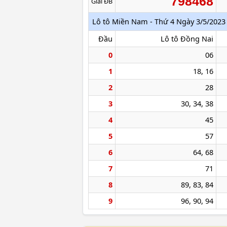
798468
Giải ĐB
Lô tô Miền Nam - Thứ 4 Ngày 3/5/2023
Đầu
Lô tô Đồng Nai
0
06
1
18, 16
2
28
3
30, 34, 38
4
45
5
57
6
64, 68
7
71
8
89, 83, 84
9
96, 90, 94