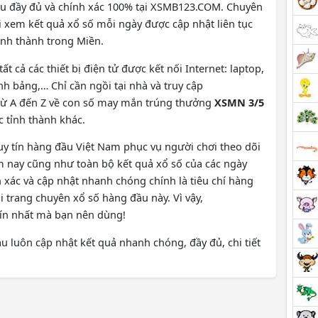
êu đầy đủ và chính xác 100% tại XSMB123.COM. Chuyên
 xem kết quả xổ số mỗi ngày được cập nhật liên tục
tỉnh thành trong Miền.
tất cả các thiết bị điện tử được kết nối Internet: laptop,
nh bảng,… Chỉ cần ngồi tại nhà và truy cập
 từ A đến Z về con số may mắn trúng thưởng
XSMN 3/5
c tỉnh thành khác.
uy tín hàng đầu Việt Nam phục vụ người chơi theo dõi
 nay cũng như toàn bộ kết quả xổ số của các ngày
 xác và cập nhật nhanh chóng chính là tiêu chí hàng
i trang chuyên xổ số hàng đầu này. Vì vậy,
tín nhất mà bạn nên dùng!
u luôn cập nhật kết quả nhanh chóng, đầy đủ, chi tiết