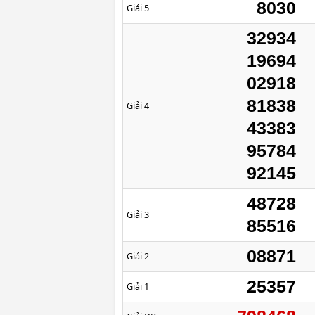
8030
Giải 5
32934
19694
02918
81838
Giải 4
43383
95784
92145
48728
Giải 3
85516
08871
Giải 2
25357
Giải 1