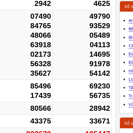
2942
4625
Xổ 
07490
49790
A
84765
93529
Bế
48066
05489
B
63918
04113
C
02173
14695
Đ
Đ
56328
91978
H
35627
54142
L
85496
69230
T
17439
56735
Tr
V
80566
28942
43375
33671
Xổ 