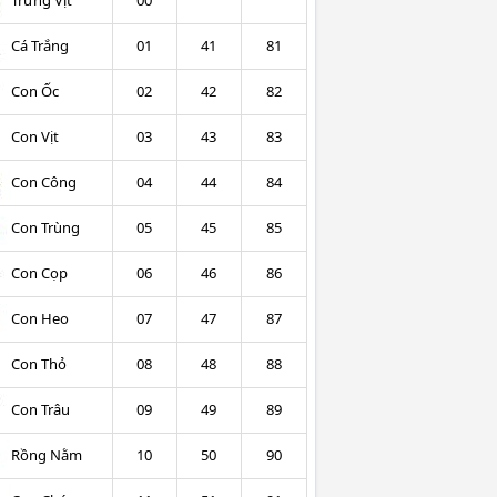
Cá Trắng
01
41
81
Con Ốc
02
42
82
Con Vịt
03
43
83
Con Công
04
44
84
Con Trùng
05
45
85
Con Cọp
06
46
86
Con Heo
07
47
87
Con Thỏ
08
48
88
Con Trâu
09
49
89
Rồng Nằm
10
50
90