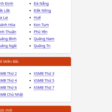
ình Định
Đà Nẵng
ắk Lắk
Đắk Nông
a Lai
Huế
hánh Hòa
Kon Tum
inh Thuận
Phú Yên
uảng Bình
Quảng Nam
uảng Ngãi
Quảng Trị
số Miền Bắc
SMB Thứ 2
XSMB Thứ 3
SMB Thứ 4
XSMB Thứ 5
SMB Thứ 6
XSMB Thứ 7
SMB Chủ Nhật
tức mới