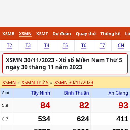
XSMB
XSMN
XSMT
Dự đoán
Quay thử
Thống kê
Lô
T2
T3
T4
T5
T6
T7
CN
XSMN 30/11/2023 - Xổ số Miền Nam Thứ 5
ngày 30 tháng 11 năm 2023
XSMN
»
XSMN Thứ 5
»
XSMN 30/11/2023
Tây Ninh
Bình Thuận
An Giang
Giải
84
82
93
G.8
534
624
411
G.7