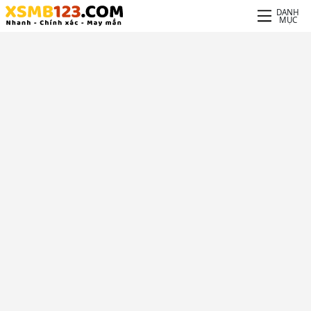
DANH
MỤC