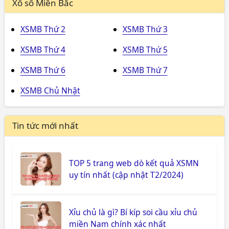
Xổ số Miền Bắc
XSMB Thứ 2
XSMB Thứ 3
XSMB Thứ 4
XSMB Thứ 5
XSMB Thứ 6
XSMB Thứ 7
XSMB Chủ Nhật
Tin tức mới nhất
TOP 5 trang web dò kết quả XSMN
uy tín nhất (cập nhật T2/2024)
Xỉu chủ là gì? Bí kíp soi cầu xỉu chủ
miền Nam chính xác nhất