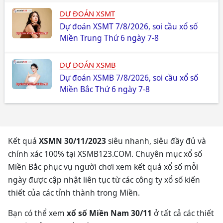
DỰ ĐOÁN XSMT
Dự đoán XSMT 7/8/2026, soi cầu xổ số
Miền Trung Thứ 6 ngày 7-8
DỰ ĐOÁN XSMB
Dự đoán XSMB 7/8/2026, soi cầu xổ số
Miền Bắc Thứ 6 ngày 7-8
Kết quả
XSMN 30/11/2023
siêu nhanh, siêu đầy đủ và
chính xác 100% tại XSMB123.COM. Chuyên mục xổ số
Miền Bắc phục vụ người chơi xem kết quả xổ số mỗi
ngày được cập nhật liên tục từ các công ty xổ số kiến
thiết của các tỉnh thành trong Miền.
Bạn có thể xem
xổ số Miền Nam 30/11
ở tất cả các thiết