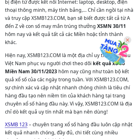
bị điện tử được kết nối Internet: laptop, desktop, điện
thoại thông minh, máy tính bảng,… Chỉ cần ngồi tại nhà
và truy cập XSMB123.COM, bạn sẽ biết được tất cả từ A
đến Z về con số may mắn trúng thưởng
XSMN 30/11
hôm nay và kết quả tất cả các Miền hoặc tỉnh thành
khác.
Hiện nay, XSMB123.COM là một địa chỉ uy tín hàng đầu
Việt Nam phục vụ người chơi theo dõi
kết quả xổ số
Miền Nam 30/11/2023
hôm nay cũng như toàn bộ kết
quả xổ số của các ngày trong tuần. Với XSMB123.COM,
sự chính xác và cập nhật nhanh chóng chính là tiêu chí
hàng đầu tạo nên niềm tin của khách hàng tại trang
chuyên xổ số hàng đầu này. Vì vậy, XSMB123.COM là địa
chỉ dò kết quả uy tín nhất mà bạn nên dùng!
XSMB 123
– chuyên trang xổ số hàng đầu luôn cập nhật
kết quả nhanh chóng, đầy đủ, chi tiết cùng nhiều