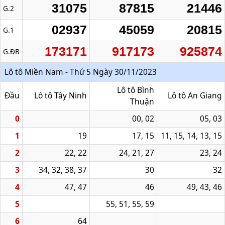
31075
87815
21446
G.2
02937
45059
20815
G.1
173171
917173
925874
G.ĐB
Lô tô Miền Nam - Thứ 5 Ngày 30/11/2023
Lô tô Bình
Đầu
Lô tô Tây Ninh
Lô tô An Giang
Thuận
0
00, 02
05, 03
1
19
17, 15
11, 15, 14, 13, 15
2
22, 22
24, 21, 27
23, 24
3
34, 32, 38, 37
30
32
4
47, 47
46
49, 43, 46
5
55, 51, 55, 59
6
64