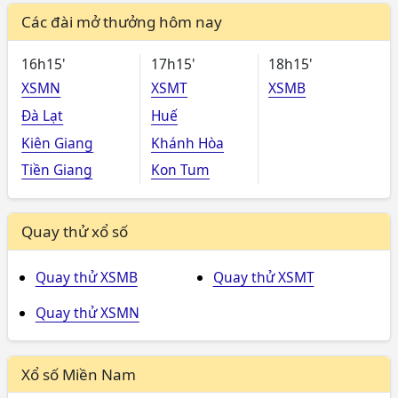
Các đài mở thưởng hôm nay
16h15'
17h15'
18h15'
XSMN
XSMT
XSMB
Đà Lạt
Huế
Kiên Giang
Khánh Hòa
Tiền Giang
Kon Tum
Quay thử xổ số
Quay thử XSMB
Quay thử XSMT
Quay thử XSMN
Xổ số Miền Nam