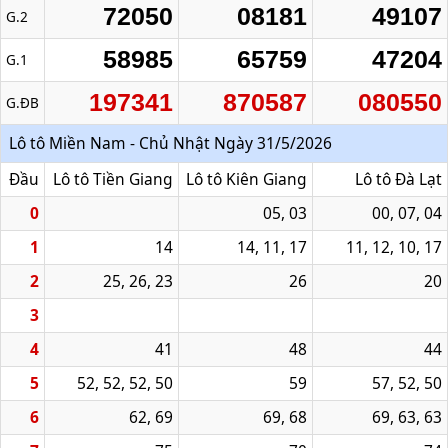
72050
08181
49107
G.2
58985
65759
47204
G.1
197341
870587
080550
G.ĐB
Lô tô Miền Nam - Chủ Nhật Ngày 31/5/2026
Đầu
Lô tô Tiền Giang
Lô tô Kiên Giang
Lô tô Đà Lạt
0
05, 03
00, 07, 04
1
14
14, 11, 17
11, 12, 10, 17
2
25, 26, 23
26
20
3
4
41
48
44
5
52, 52, 52, 50
59
57, 52, 50
6
62, 69
69, 68
69, 63, 63