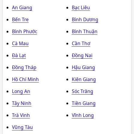
An Giang
Bạc Liêu
Bến Tre
Bình Dương
Bình Phước
Bình Thuận
Cà Mau
Cần Thơ
Đà Lạt
Đồng Nai
Đồng Tháp
Hậu Giang
Hồ Chí Minh
Kiên Giang
Long An
Sóc Trăng
Tây Ninh
Tiền Giang
Trà Vinh
Vĩnh Long
Vũng Tàu