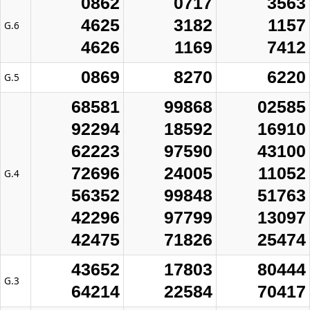
0862
0717
3563
4625
3182
1157
G.6
4626
1169
7412
0869
8270
6220
G.5
68581
99868
02585
92294
18592
16910
62223
97590
43100
72696
24005
11052
G.4
56352
99848
51763
42296
97799
13097
42475
71826
25474
43652
17803
80444
G.3
64214
22584
70417