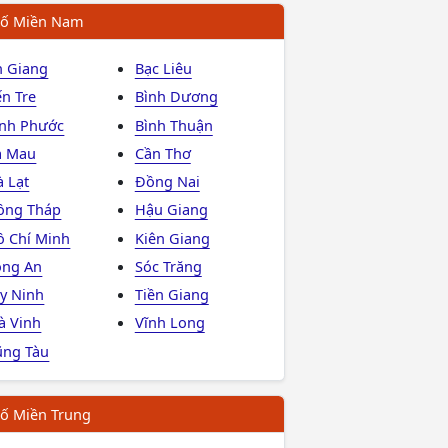
số Miền Nam
n Giang
Bạc Liêu
n Tre
Bình Dương
ình Phước
Bình Thuận
à Mau
Cần Thơ
à Lạt
Đồng Nai
ồng Tháp
Hậu Giang
ồ Chí Minh
Kiên Giang
ong An
Sóc Trăng
ây Ninh
Tiền Giang
à Vinh
Vĩnh Long
ũng Tàu
số Miền Trung