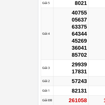
8021
Giải 5
40755
05637
63375
64344
Giải 4
45269
36041
85702
29939
Giải 3
17831
57243
Giải 2
82131
Giải 1
261058
Giải ĐB