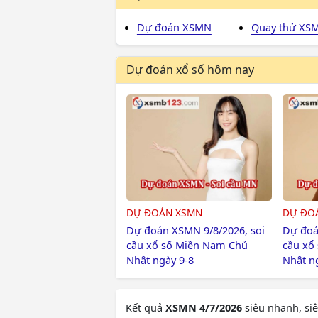
Dự đoán XSMN
Quay thử XS
Dự đoán xổ số hôm nay
DỰ ĐOÁN XSMN
DỰ ĐO
Dự đoán XSMN 9/8/2026, soi
Dự đoá
cầu xổ số Miền Nam Chủ
cầu xổ
Nhật ngày 9-8
Nhật n
Kết quả
XSMN 4/7/2026
siêu nhanh, si