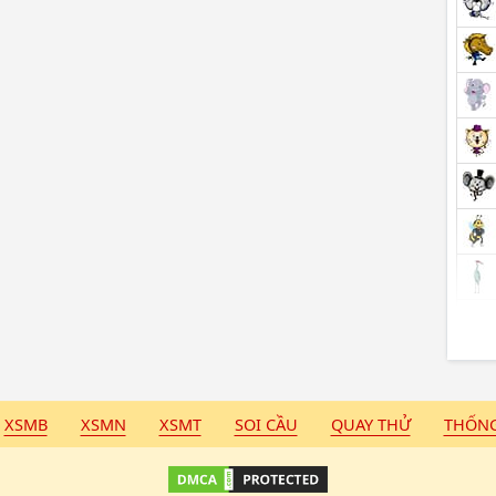
XSMB
XSMN
XSMT
SOI CẦU
QUAY THỬ
THỐNG