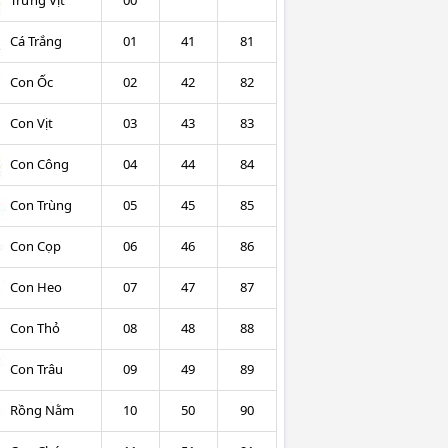
Cá Trắng
01
41
81
Con Ốc
02
42
82
Con Vịt
03
43
83
Con Công
04
44
84
Con Trùng
05
45
85
Con Cọp
06
46
86
Con Heo
07
47
87
Con Thỏ
08
48
88
Con Trâu
09
49
89
Rồng Nằm
10
50
90