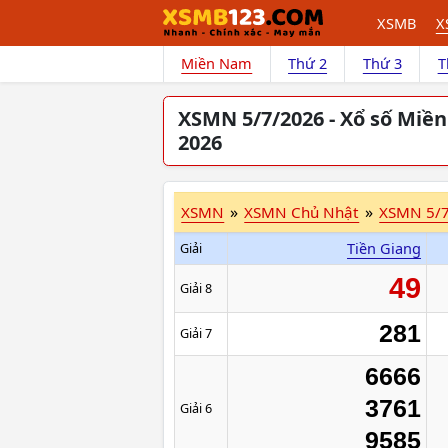
XSMB
X
Miền Nam
Thứ 2
Thứ 3
T
XSMN 5/7/2026 - Xổ số Miề
2026
»
»
XSMN
XSMN Chủ Nhật
XSMN 5/
Tiền Giang
Giải
49
Giải 8
281
Giải 7
6666
3761
Giải 6
9585