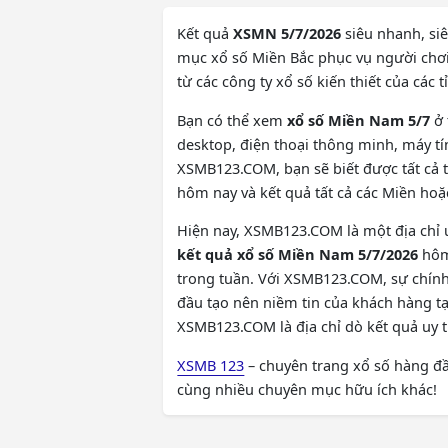
Kết quả
XSMN 5/7/2026
siêu nhanh, si
mục xổ số Miền Bắc phục vụ người chơi
từ các công ty xổ số kiến thiết của các 
Bạn có thể xem
xổ số Miền Nam 5/7
ở 
desktop, điện thoại thông minh, máy tí
XSMB123.COM, bạn sẽ biết được tất cả
hôm nay và kết quả tất cả các Miền hoặ
Hiện nay, XSMB123.COM là một địa chỉ 
kết quả xổ số Miền Nam 5/7/2026
hôm
trong tuần. Với XSMB123.COM, sự chính
đầu tạo nên niềm tin của khách hàng tạ
XSMB123.COM là địa chỉ dò kết quả uy 
XSMB 123
– chuyên trang xổ số hàng đầ
cùng nhiều chuyên mục hữu ích khác!