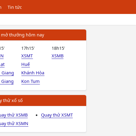
n
Tin tức
h mở thưởng hôm nay
15'
17h15'
18h15'
MN
XSMT
XSMB
Lạt
Huế
n Giang
Khánh Hòa
n Giang
Kon Tum
y thử xổ số
uay thử XSMB
Quay thử XSMT
uay thử XSMN