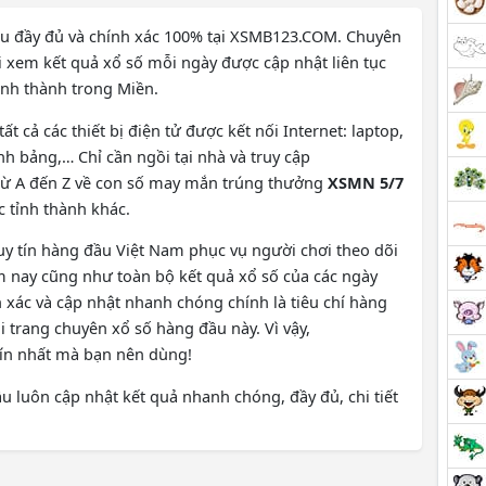
êu đầy đủ và chính xác 100% tại XSMB123.COM. Chuyên
 xem kết quả xổ số mỗi ngày được cập nhật liên tục
tỉnh thành trong Miền.
tất cả các thiết bị điện tử được kết nối Internet: laptop,
nh bảng,… Chỉ cần ngồi tại nhà và truy cập
 từ A đến Z về con số may mắn trúng thưởng
XSMN 5/7
c tỉnh thành khác.
uy tín hàng đầu Việt Nam phục vụ người chơi theo dõi
 nay cũng như toàn bộ kết quả xổ số của các ngày
 xác và cập nhật nhanh chóng chính là tiêu chí hàng
i trang chuyên xổ số hàng đầu này. Vì vậy,
tín nhất mà bạn nên dùng!
u luôn cập nhật kết quả nhanh chóng, đầy đủ, chi tiết