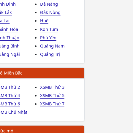
ình Định
Đà Nẵng
ắk Lắk
Đắk Nông
a Lai
Huế
hánh Hòa
Kon Tum
inh Thuận
Phú Yên
uảng Bình
Quảng Nam
uảng Ngãi
Quảng Trị
số Miền Bắc
SMB Thứ 2
XSMB Thứ 3
SMB Thứ 4
XSMB Thứ 5
SMB Thứ 6
XSMB Thứ 7
SMB Chủ Nhật
tức mới