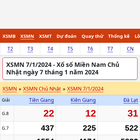
XSMB
XSMN
XSMT
Dự đoán
Quay thử
Thống kê
Lô
T2
T3
T4
T5
T6
T7
CN
XSMN 7/1/2024 - Xổ số Miền Nam Chủ
Nhật ngày 7 tháng 1 năm 2024
XSMN
»
XSMN Chủ Nhật
»
XSMN 7/1/2024
Tiền Giang
Kiên Giang
Đà Lạt
Giải
22
12
31
G.8
437
225
522
G.7