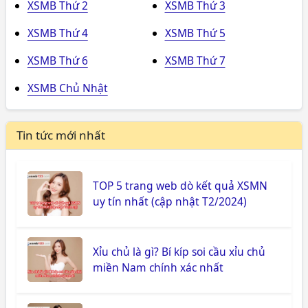
XSMB Thứ 2
XSMB Thứ 3
XSMB Thứ 4
XSMB Thứ 5
XSMB Thứ 6
XSMB Thứ 7
XSMB Chủ Nhật
Tin tức mới nhất
TOP 5 trang web dò kết quả XSMN
uy tín nhất (cập nhật T2/2024)
Xỉu chủ là gì? Bí kíp soi cầu xỉu chủ
miền Nam chính xác nhất