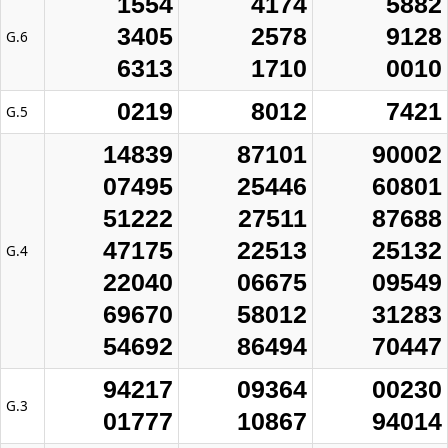
1554
4174
5882
3405
2578
9128
G.6
6313
1710
0010
0219
8012
7421
G.5
14839
87101
90002
07495
25446
60801
51222
27511
87688
47175
22513
25132
G.4
22040
06675
09549
69670
58012
31283
54692
86494
70447
94217
09364
00230
G.3
01777
10867
94014