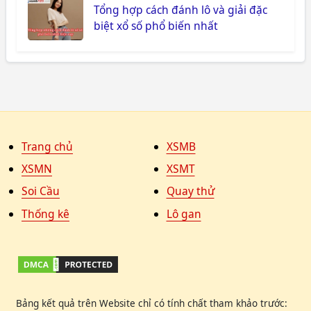
Tổng hợp cách đánh lô và giải đặc
biệt xổ số phổ biến nhất
Trang chủ
XSMB
XSMN
XSMT
Soi Cầu
Quay thử
Thống kê
Lô gan
Bảng kết quả trên Website chỉ có tính chất tham khảo trước: