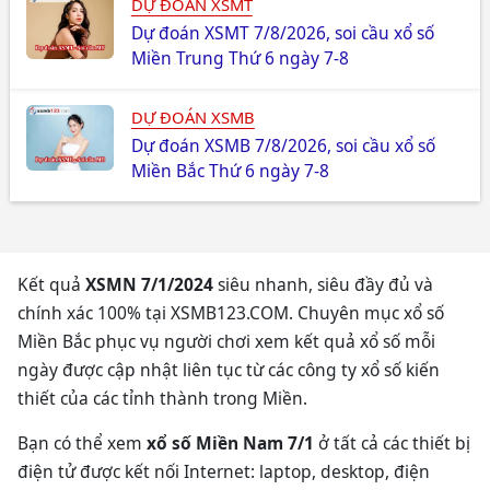
DỰ ĐOÁN XSMT
Dự đoán XSMT 7/8/2026, soi cầu xổ số
Miền Trung Thứ 6 ngày 7-8
DỰ ĐOÁN XSMB
Dự đoán XSMB 7/8/2026, soi cầu xổ số
Miền Bắc Thứ 6 ngày 7-8
Kết quả
XSMN 7/1/2024
siêu nhanh, siêu đầy đủ và
chính xác 100% tại XSMB123.COM. Chuyên mục xổ số
Miền Bắc phục vụ người chơi xem kết quả xổ số mỗi
ngày được cập nhật liên tục từ các công ty xổ số kiến
thiết của các tỉnh thành trong Miền.
Bạn có thể xem
xổ số Miền Nam 7/1
ở tất cả các thiết bị
điện tử được kết nối Internet: laptop, desktop, điện