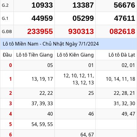
10933
13387
56676
G.2
44959
05299
47611
G.1
233955
930313
082618
G.ĐB
Lô tô Miền Nam - Chủ Nhật Ngày 7/1/2024
Đầu
Lô tô Tiền Giang
Lô tô Kiên Giang
Lô tô Đà Lạt
0
05
01
02, 01
12, 10, 12, 11,
1
13, 19, 17
10, 14, 11, 18
13, 12, 13
2
22, 22
25
22, 28, 21
3
37, 39, 33
31, 32, 30
4
40
46
49, 47
5
54, 59, 55
6
64, 67