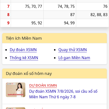
7
75, 70, 77
74, 78, 75
76
8
87
82, 88, 83
9
95, 92
94, 99
Tiện ích Miền Nam
Dự đoán XSMN
Quay thử XSMN
Thống kê XSMN
Lô gan Miền Nam
Dự đoán xổ số hôm nay
DỰ ĐOÁN XSMN
Dự đoán XSMN 7/8/2026, soi cầu xổ số
Miền Nam Thứ 6 ngày 7-8