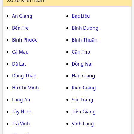
Xổ số Miền Nam
An Giang
Bạc Liêu
Bến Tre
Bình Dương
Bình Phước
Bình Thuận
Cà Mau
Cần Thơ
Đà Lạt
Đồng Nai
Đồng Tháp
Hậu Giang
Hồ Chí Minh
Kiên Giang
Long An
Sóc Trăng
Tây Ninh
Tiền Giang
Trà Vinh
Vĩnh Long