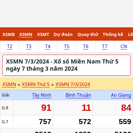
XSMB
XSMN
XSMT
Dự đoán
Quay thử
Thống kê
Lô
T2
T3
T4
T5
T6
T7
CN
XSMN 7/3/2024 - Xổ số Miền Nam Thứ 5
ngày 7 tháng 3 năm 2024
XSMN
»
XSMN Thứ 5
»
XSMN 7/3/2024
Tây Ninh
Bình Thuận
An Giang
Giải
91
11
84
G.8
757
572
559
G.7