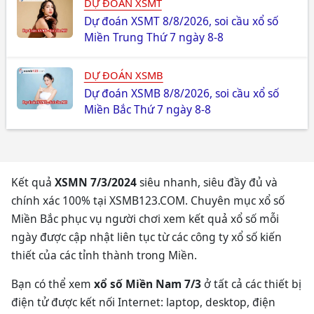
DỰ ĐOÁN XSMT
Dự đoán XSMT 8/8/2026, soi cầu xổ số
Miền Trung Thứ 7 ngày 8-8
DỰ ĐOÁN XSMB
Dự đoán XSMB 8/8/2026, soi cầu xổ số
Miền Bắc Thứ 7 ngày 8-8
Kết quả
XSMN 7/3/2024
siêu nhanh, siêu đầy đủ và
chính xác 100% tại XSMB123.COM. Chuyên mục xổ số
Miền Bắc phục vụ người chơi xem kết quả xổ số mỗi
ngày được cập nhật liên tục từ các công ty xổ số kiến
thiết của các tỉnh thành trong Miền.
Bạn có thể xem
xổ số Miền Nam 7/3
ở tất cả các thiết bị
điện tử được kết nối Internet: laptop, desktop, điện