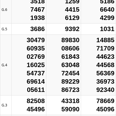
3518
1259
5186
7467
4415
6640
G.6
1938
6129
4299
3686
9392
1031
G.5
30479
89830
14885
60935
08606
71709
02769
61843
44623
16025
63048
44568
G.4
54737
72454
56369
69614
89229
36973
05611
86723
92340
82508
43318
78669
G.3
45496
59090
45096