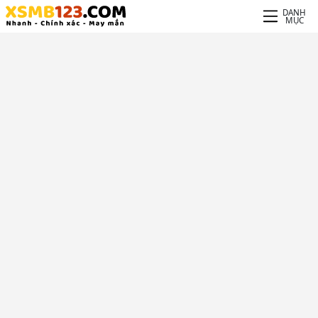
DANH
MỤC