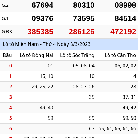
67694
80310
08998
G.2
09376
73595
84514
G.1
385385
286126
472192
G.ĐB
Lô tô Miền Nam - Thứ 4 Ngày 8/3/2023
Đầu
Lô tô Đồng Nai
Lô tô Sóc Trăng
Lô tô Cần Thơ
0
01
05, 08, 04
06, 02, 02
1
15, 10
10
14
2
29, 25, 22
28, 27, 26
28
3
35
37, 31
4
49, 40
49, 42
5
59
59
59, 50
6
67
65, 61, 65, 61, 66