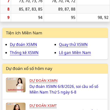
7
73, 70, 73, 76
78, 70, 74, 72
8
85, 87, 83, 85
89, 87, 88
9
94
95
98, 92
Tiện ích Miền Nam
Dự đoán XSMN
Quay thử XSMN
Thống kê XSMN
Lô gan Miền Nam
Dự đoán xổ số hôm nay
DỰ ĐOÁN XSMN
Dự đoán XSMN 6/8/2026, soi cầu xổ số
Miền Nam Thứ 5 ngày 6-8
DỰ ĐOÁN XSMT