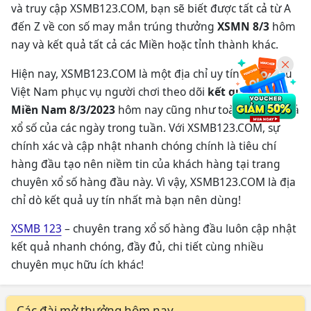
và truy cập XSMB123.COM, bạn sẽ biết được tất cả từ A
đến Z về con số may mắn trúng thưởng
XSMN 8/3
hôm
nay và kết quả tất cả các Miền hoặc tỉnh thành khác.
Hiện nay, XSMB123.COM là một địa chỉ uy tín hàng đầu
Việt Nam phục vụ người chơi theo dõi
kết quả xổ số
Miền Nam 8/3/2023
hôm nay cũng như toàn bộ kết quả
xổ số của các ngày trong tuần. Với XSMB123.COM, sự
chính xác và cập nhật nhanh chóng chính là tiêu chí
hàng đầu tạo nên niềm tin của khách hàng tại trang
chuyên xổ số hàng đầu này. Vì vậy, XSMB123.COM là địa
chỉ dò kết quả uy tín nhất mà bạn nên dùng!
XSMB 123
– chuyên trang xổ số hàng đầu luôn cập nhật
kết quả nhanh chóng, đầy đủ, chi tiết cùng nhiều
chuyên mục hữu ích khác!
Các đài mở thưởng hôm nay