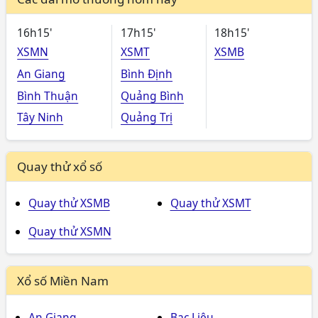
16h15'
17h15'
18h15'
XSMN
XSMT
XSMB
An Giang
Bình Định
Bình Thuận
Quảng Bình
Tây Ninh
Quảng Trị
Quay thử xổ số
Quay thử XSMB
Quay thử XSMT
Quay thử XSMN
Xổ số Miền Nam
An Giang
Bạc Liêu