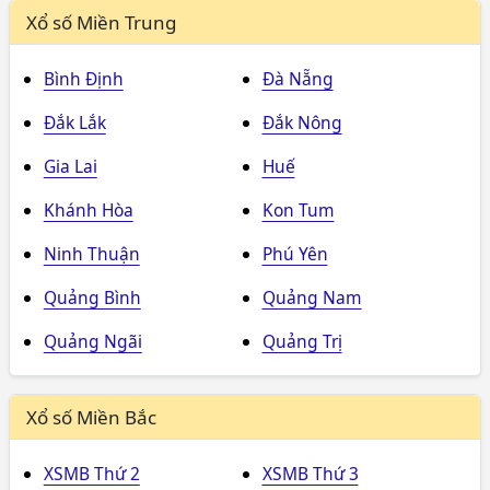
Xổ số Miền Trung
Bình Định
Đà Nẵng
Đắk Lắk
Đắk Nông
Gia Lai
Huế
Khánh Hòa
Kon Tum
Ninh Thuận
Phú Yên
Quảng Bình
Quảng Nam
Quảng Ngãi
Quảng Trị
Xổ số Miền Bắc
XSMB Thứ 2
XSMB Thứ 3