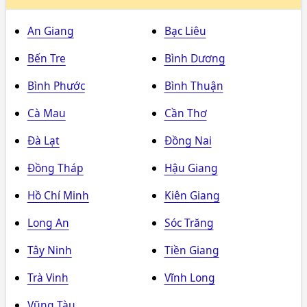
An Giang
Bạc Liêu
Bến Tre
Bình Dương
Bình Phước
Bình Thuận
Cà Mau
Cần Thơ
Đà Lạt
Đồng Nai
Đồng Tháp
Hậu Giang
Hồ Chí Minh
Kiên Giang
Long An
Sóc Trăng
Tây Ninh
Tiền Giang
Trà Vinh
Vĩnh Long
Vũng Tàu