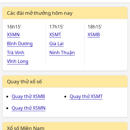
Các đài mở thưởng hôm nay
16h15'
17h15'
18h15'
XSMN
XSMT
XSMB
Bình Dương
Gia Lai
Trà Vinh
Ninh Thuận
Vĩnh Long
Quay thử xổ số
Quay thử XSMB
Quay thử XSMT
Quay thử XSMN
Xổ số Miền Nam