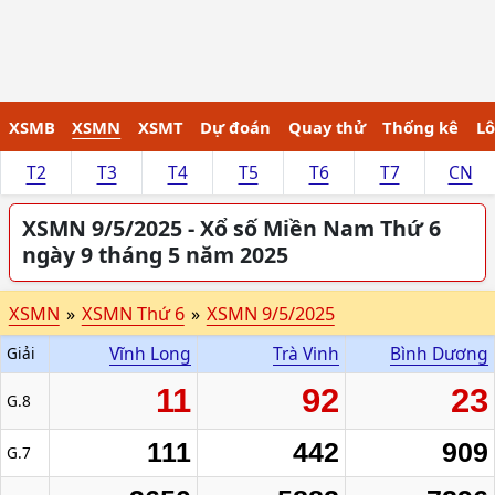
XSMB
XSMN
XSMT
Dự đoán
Quay thử
Thống kê
Lô
T2
T3
T4
T5
T6
T7
CN
XSMN 9/5/2025 - Xổ số Miền Nam Thứ 6
ngày 9 tháng 5 năm 2025
XSMN
»
XSMN Thứ 6
»
XSMN 9/5/2025
Vĩnh Long
Trà Vinh
Bình Dương
Giải
11
92
23
G.8
111
442
909
G.7