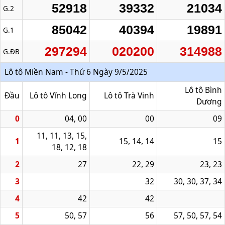
52918
39332
21034
G.2
85042
40394
19891
G.1
297294
020200
314988
G.ĐB
Lô tô Miền Nam - Thứ 6 Ngày 9/5/2025
Lô tô Bình
Đầu
Lô tô Vĩnh Long
Lô tô Trà Vinh
Dương
0
04, 00
00
09
11, 11, 13, 15,
1
15, 14, 14
15
18, 12, 18
2
27
22, 29
23, 23
3
32
30, 30, 37, 34
4
42
42
5
50, 57
56
57, 50, 57, 54