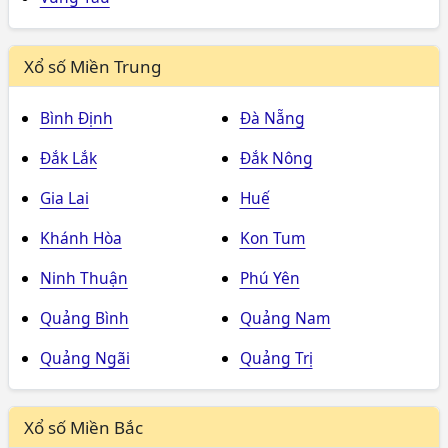
Xổ số Miền Trung
Bình Định
Đà Nẵng
Đắk Lắk
Đắk Nông
Gia Lai
Huế
Khánh Hòa
Kon Tum
Ninh Thuận
Phú Yên
Quảng Bình
Quảng Nam
Quảng Ngãi
Quảng Trị
Xổ số Miền Bắc