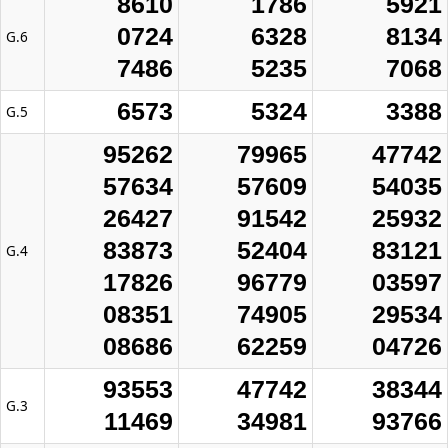
8610
1786
5921
0724
6328
8134
G.6
7486
5235
7068
6573
5324
3388
G.5
95262
79965
47742
57634
57609
54035
26427
91542
25932
83873
52404
83121
G.4
17826
96779
03597
08351
74905
29534
08686
62259
04726
93553
47742
38344
G.3
11469
34981
93766