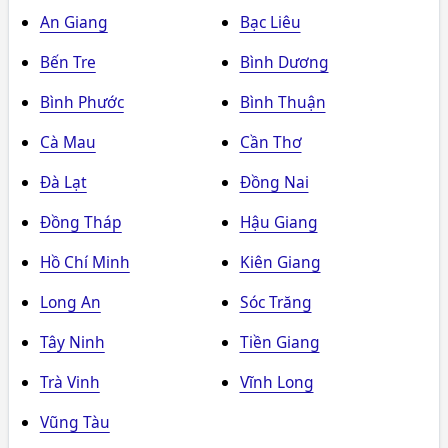
An Giang
Bạc Liêu
Bến Tre
Bình Dương
Bình Phước
Bình Thuận
Cà Mau
Cần Thơ
Đà Lạt
Đồng Nai
Đồng Tháp
Hậu Giang
Hồ Chí Minh
Kiên Giang
Long An
Sóc Trăng
Tây Ninh
Tiền Giang
Trà Vinh
Vĩnh Long
Vũng Tàu