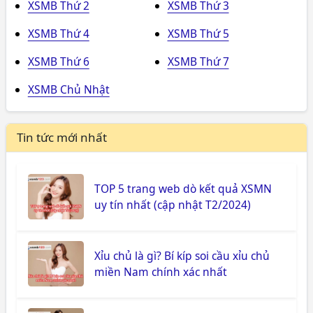
XSMB Thứ 2
XSMB Thứ 3
XSMB Thứ 4
XSMB Thứ 5
XSMB Thứ 6
XSMB Thứ 7
XSMB Chủ Nhật
Tin tức mới nhất
TOP 5 trang web dò kết quả XSMN
uy tín nhất (cập nhật T2/2024)
Xỉu chủ là gì? Bí kíp soi cầu xỉu chủ
miền Nam chính xác nhất