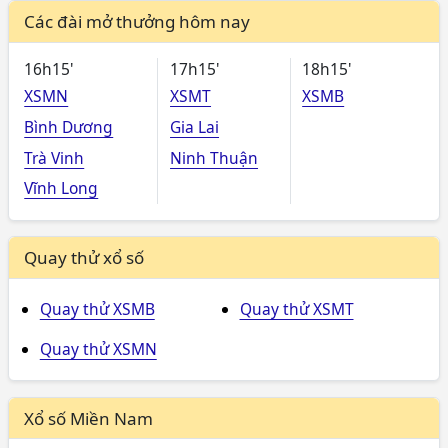
Các đài mở thưởng hôm nay
16h15'
17h15'
18h15'
XSMN
XSMT
XSMB
Bình Dương
Gia Lai
Trà Vinh
Ninh Thuận
Vĩnh Long
Quay thử xổ số
Quay thử XSMB
Quay thử XSMT
Quay thử XSMN
Xổ số Miền Nam