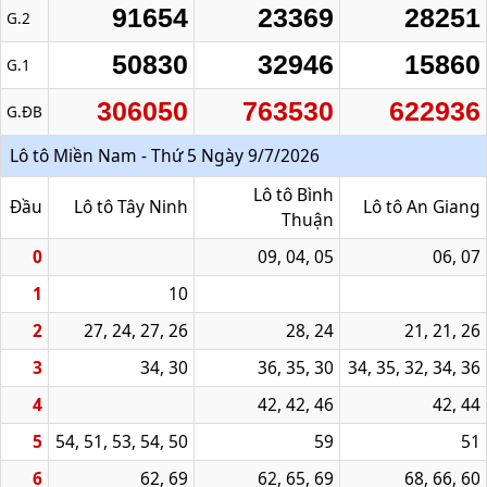
91654
23369
28251
G.2
50830
32946
15860
G.1
306050
763530
622936
G.ĐB
Lô tô Miền Nam - Thứ 5 Ngày 9/7/2026
Lô tô Bình
Đầu
Lô tô Tây Ninh
Lô tô An Giang
Thuận
0
09, 04, 05
06, 07
1
10
2
27, 24, 27, 26
28, 24
21, 21, 26
3
34, 30
36, 35, 30
34, 35, 32, 34, 36
4
42, 42, 46
42, 44
5
54, 51, 53, 54, 50
59
51
6
62, 69
62, 65, 69
68, 66, 60