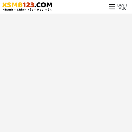
DANH
MỤC