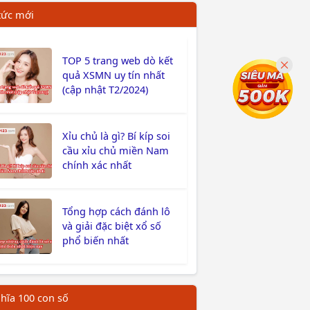
tức mới
TOP 5 trang web dò kết
quả XSMN uy tín nhất
(cập nhật T2/2024)
Xỉu chủ là gì? Bí kíp soi
cầu xỉu chủ miền Nam
chính xác nhất
Tổng hợp cách đánh lô
và giải đặc biệt xổ số
phổ biến nhất
hĩa 100 con số