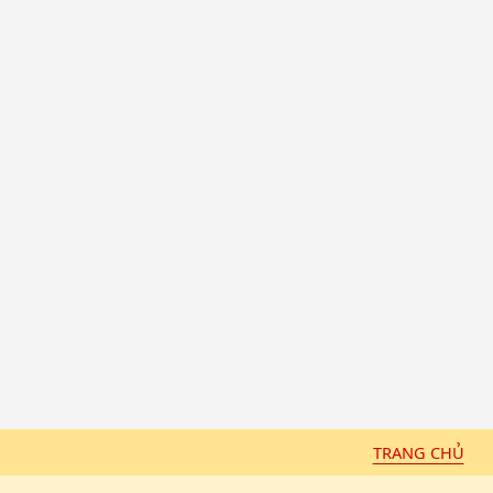
TRANG CHỦ