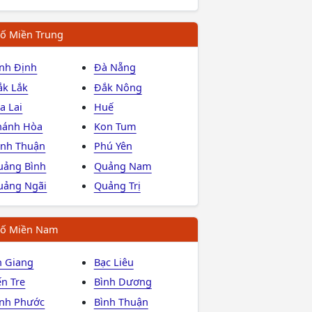
số Miền Trung
ình Định
Đà Nẵng
ắk Lắk
Đắk Nông
a Lai
Huế
hánh Hòa
Kon Tum
inh Thuận
Phú Yên
uảng Bình
Quảng Nam
uảng Ngãi
Quảng Trị
số Miền Nam
n Giang
Bạc Liêu
n Tre
Bình Dương
ình Phước
Bình Thuận