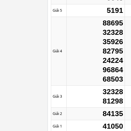
5191
Giải 5
88695
32328
35926
82795
Giải 4
24224
96864
68503
32328
Giải 3
81298
84135
Giải 2
41050
Giải 1