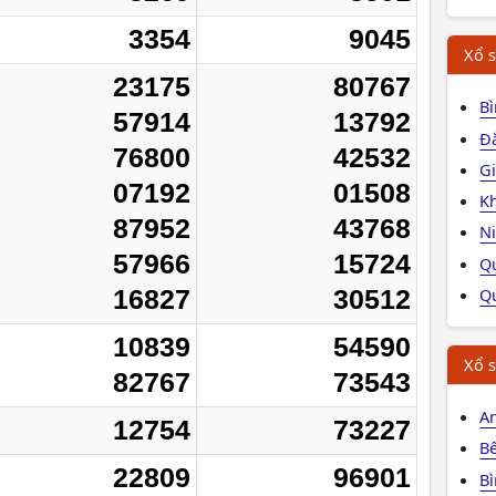
3354
9045
Xổ 
23175
80767
B
57914
13792
Đ
76800
42532
Gi
07192
01508
K
87952
43768
N
57966
15724
Q
Q
16827
30512
10839
54590
Xổ 
82767
73543
A
12754
73227
Bế
22809
96901
B