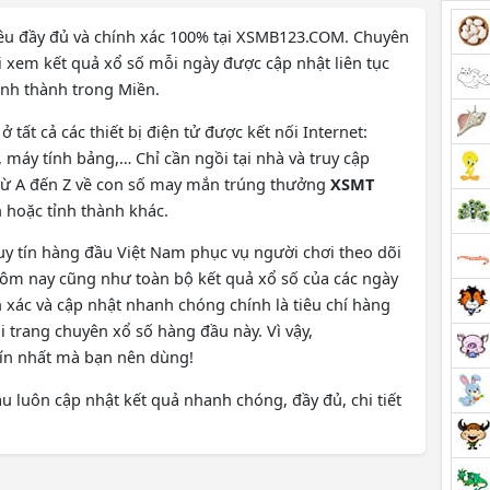
iêu đầy đủ và chính xác 100% tại XSMB123.COM. Chuyên
 xem kết quả xổ số mỗi ngày được cập nhật liên tục
tỉnh thành trong Miền.
ở tất cả các thiết bị điện tử được kết nối Internet:
 máy tính bảng,… Chỉ cần ngồi tại nhà và truy cập
 từ A đến Z về con số may mắn trúng thưởng
XSMT
 hoặc tỉnh thành khác.
uy tín hàng đầu Việt Nam phục vụ người chơi theo dõi
ôm nay cũng như toàn bộ kết quả xổ số của các ngày
 xác và cập nhật nhanh chóng chính là tiêu chí hàng
i trang chuyên xổ số hàng đầu này. Vì vậy,
tín nhất mà bạn nên dùng!
u luôn cập nhật kết quả nhanh chóng, đầy đủ, chi tiết