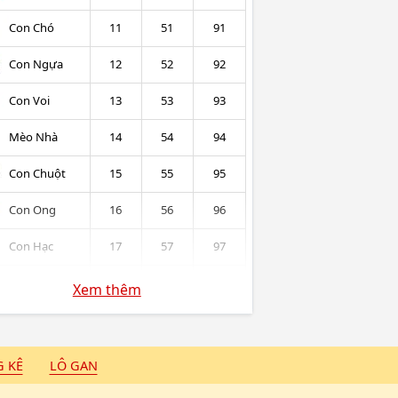
Con Chó
11
51
91
Con Ngựa
12
52
92
Con Voi
13
53
93
Mèo Nhà
14
54
94
Con Chuột
15
55
95
Con Ong
16
56
96
Con Hạc
17
57
97
Mèo Rừng
18
58
98
Xem thêm
Con Bướm
19
59
99
Con Rết
19
60
 KÊ
LÔ GAN
Cô Gái
21
61