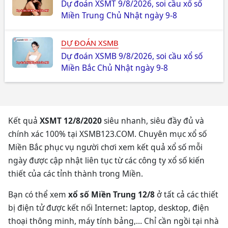
Dự đoán XSMT 9/8/2026, soi cầu xổ số
Miền Trung Chủ Nhật ngày 9-8
DỰ ĐOÁN XSMB
Dự đoán XSMB 9/8/2026, soi cầu xổ số
Miền Bắc Chủ Nhật ngày 9-8
Kết quả
XSMT 12/8/2020
siêu nhanh, siêu đầy đủ và
chính xác 100% tại XSMB123.COM. Chuyên mục xổ số
Miền Bắc phục vụ người chơi xem kết quả xổ số mỗi
ngày được cập nhật liên tục từ các công ty xổ số kiến
thiết của các tỉnh thành trong Miền.
Bạn có thể xem
xổ số Miền Trung 12/8
ở tất cả các thiết
bị điện tử được kết nối Internet: laptop, desktop, điện
thoại thông minh, máy tính bảng,… Chỉ cần ngồi tại nhà