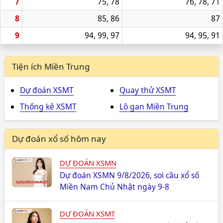
7
75, 78
76, 78, 71
8
85, 86
87
9
94, 99, 97
94, 95, 91
Tiện ích Miền Trung
Dự đoán XSMT
Quay thử XSMT
Thống kê XSMT
Lô gan Miền Trung
Dự đoán xổ số hôm nay
DỰ ĐOÁN XSMN
Dự đoán XSMN 9/8/2026, soi cầu xổ số
Miền Nam Chủ Nhật ngày 9-8
DỰ ĐOÁN XSMT