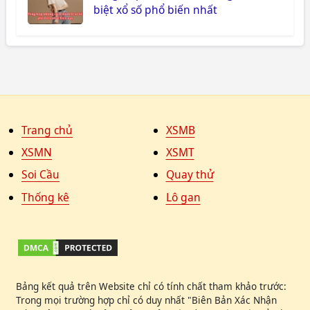
biệt xổ số phổ biến nhất
Trang chủ
XSMB
XSMN
XSMT
Soi Cầu
Quay thử
Thống kê
Lô gan
Bảng kết quả trên Website chỉ có tính chất tham khảo trước:
Trong mọi trường hợp chỉ có duy nhất "Biên Bản Xác Nhận