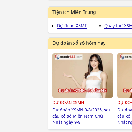
Tiện ích Miền Trung
Dự đoán XSMT
Quay thử XS
Dự đoán xổ số hôm nay
DỰ ĐOÁN XSMN
DỰ ĐO
Dự đoán XSMN 9/8/2026, soi
Dự đoá
cầu xổ số Miền Nam Chủ
cầu xổ
Nhật ngày 9-8
Nhật n