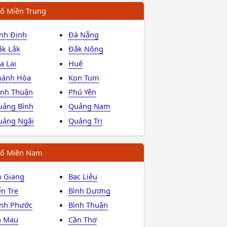
số Miền Trung
ình Định
Đà Nẵng
ắk Lắk
Đắk Nông
a Lai
Huế
hánh Hòa
Kon Tum
inh Thuận
Phú Yên
uảng Bình
Quảng Nam
uảng Ngãi
Quảng Trị
số Miền Nam
n Giang
Bạc Liêu
n Tre
Bình Dương
ình Phước
Bình Thuận
à Mau
Cần Thơ