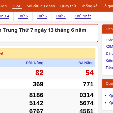
SMN
XSMT
Soi cầu dự đoán
Quay thử
Thống kê
Lô ga
Thứ 4
Thứ 5
Thứ 6
Thứ 7
Chủ Nhật
Lịc
ền Trung Thứ 7 ngày 13 tháng 6 năm
16h
XS
Đà 
26
Kiê
Đắk Nông
Đà Nẵng
Tiề
82
54
369
771
Qua
8186
0314
Q
5142
5674
Q
6767
4561