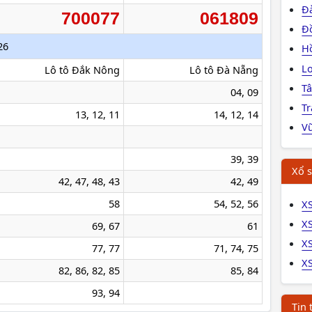
Đ
700077
061809
Đ
26
H
L
Lô tô Đắk Nông
Lô tô Đà Nẵng
T
04, 09
Tr
13, 12, 11
14, 12, 14
V
39, 39
Xổ 
42, 47, 48, 43
42, 49
58
54, 52, 56
X
X
69, 67
61
X
77, 77
71, 74, 75
X
82, 86, 82, 85
85, 84
93, 94
Tin 