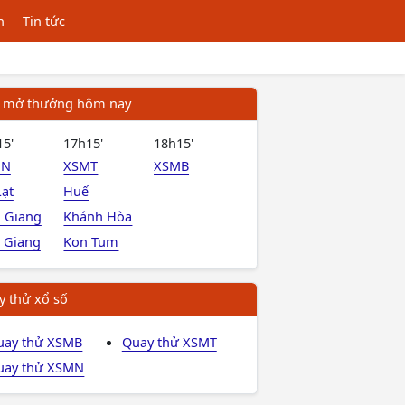
n
Tin tức
h mở thưởng hôm nay
15'
17h15'
18h15'
MN
XSMT
XSMB
Lạt
Huế
n Giang
Khánh Hòa
n Giang
Kon Tum
y thử xổ số
uay thử XSMB
Quay thử XSMT
uay thử XSMN