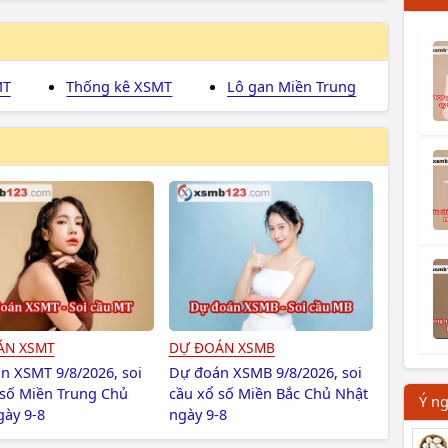
MT
Thống kê XSMT
Lô gan Miền Trung
ÁN XSMT
DỰ ĐOÁN XSMB
n XSMT 9/8/2026, soi
Dự đoán XSMB 9/8/2026, soi
 số Miền Trung Chủ
cầu xổ số Miền Bắc Chủ Nhật
Ý ng
gày 9-8
ngày 9-8