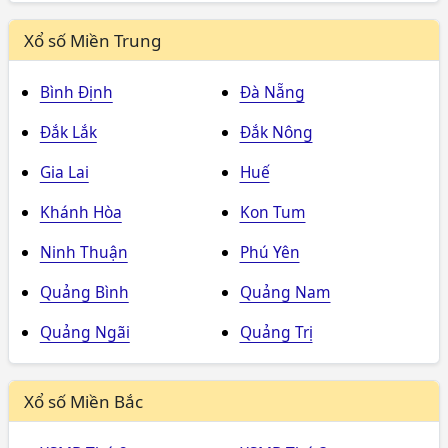
Xổ số Miền Trung
Bình Định
Đà Nẵng
Đắk Lắk
Đắk Nông
Gia Lai
Huế
Khánh Hòa
Kon Tum
Ninh Thuận
Phú Yên
Quảng Bình
Quảng Nam
Quảng Ngãi
Quảng Trị
Xổ số Miền Bắc