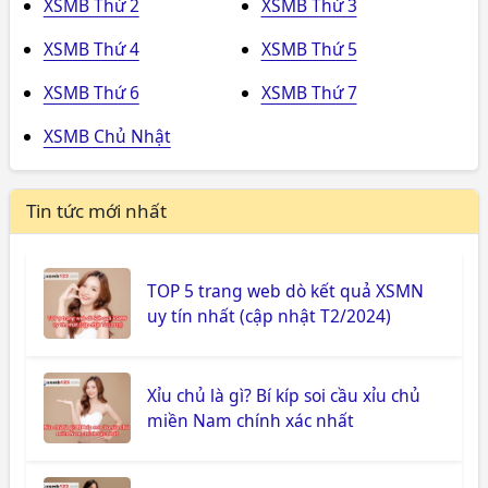
XSMB Thứ 2
XSMB Thứ 3
XSMB Thứ 4
XSMB Thứ 5
XSMB Thứ 6
XSMB Thứ 7
XSMB Chủ Nhật
Tin tức mới nhất
TOP 5 trang web dò kết quả XSMN
uy tín nhất (cập nhật T2/2024)
Xỉu chủ là gì? Bí kíp soi cầu xỉu chủ
miền Nam chính xác nhất