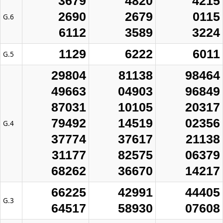
3679
4820
4215
2690
2679
0115
G.6
6112
3589
3224
1129
6222
6011
G.5
29804
81138
98464
49663
04903
96849
87031
10105
20317
79492
14519
02356
G.4
37774
37617
21138
31177
82575
06379
68262
36670
14217
66225
42991
44405
G.3
64517
58930
07608