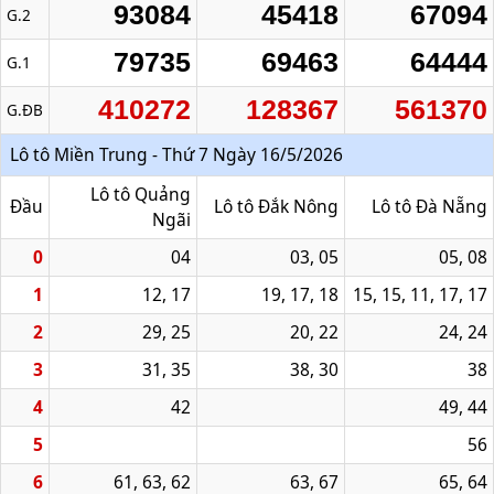
93084
45418
67094
G.2
79735
69463
64444
G.1
410272
128367
561370
G.ĐB
Lô tô Miền Trung - Thứ 7 Ngày 16/5/2026
Lô tô Quảng
Đầu
Lô tô Đắk Nông
Lô tô Đà Nẵng
Ngãi
0
04
03, 05
05, 08
1
12, 17
19, 17, 18
15, 15, 11, 17, 17
2
29, 25
20, 22
24, 24
3
31, 35
38, 30
38
4
42
49, 44
5
56
6
61, 63, 62
63, 67
65, 64