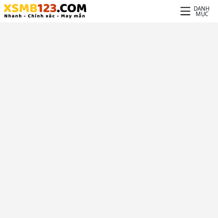
DANH
MỤC