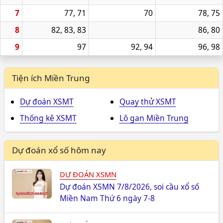
7
77, 71
70
78, 75
8
82, 83, 83
86, 80
9
97
92, 94
96, 98
Tiện ích Miền Trung
Dự đoán XSMT
Quay thử XSMT
Thống kê XSMT
Lô gan Miền Trung
Dự đoán xổ số hôm nay
DỰ ĐOÁN XSMN
Dự đoán XSMN 7/8/2026, soi cầu xổ số
Miền Nam Thứ 6 ngày 7-8