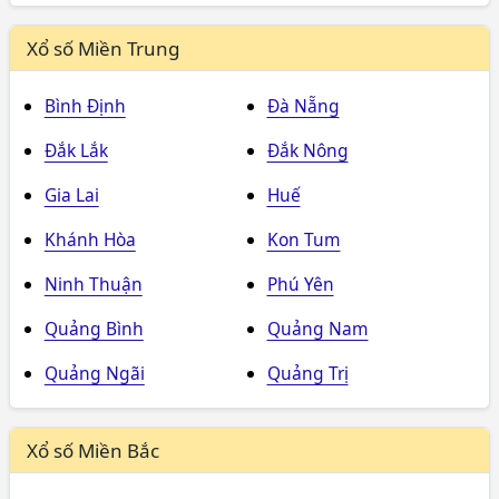
Xổ số Miền Trung
Bình Định
Đà Nẵng
Đắk Lắk
Đắk Nông
Gia Lai
Huế
Khánh Hòa
Kon Tum
Ninh Thuận
Phú Yên
Quảng Bình
Quảng Nam
Quảng Ngãi
Quảng Trị
Xổ số Miền Bắc