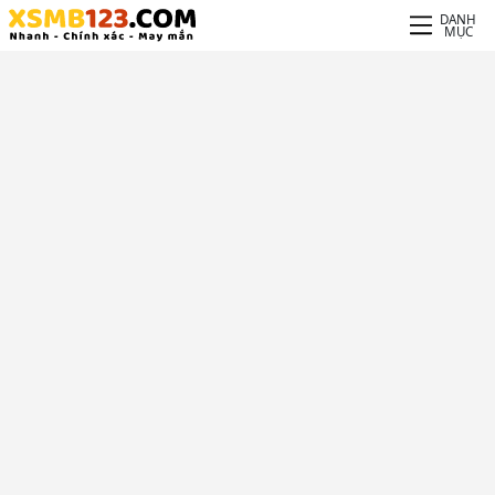
DANH
MỤC