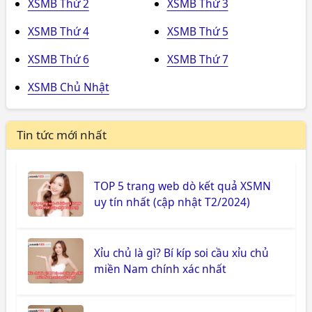
XSMB Thứ 2
XSMB Thứ 3
XSMB Thứ 4
XSMB Thứ 5
XSMB Thứ 6
XSMB Thứ 7
XSMB Chủ Nhật
Tin tức mới nhất
TOP 5 trang web dò kết quả XSMN
uy tín nhất (cập nhật T2/2024)
Xỉu chủ là gì? Bí kíp soi cầu xỉu chủ
miền Nam chính xác nhất