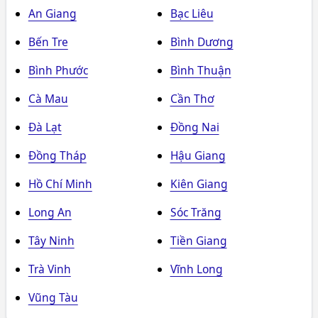
An Giang
Bạc Liêu
Bến Tre
Bình Dương
Bình Phước
Bình Thuận
Cà Mau
Cần Thơ
Đà Lạt
Đồng Nai
Đồng Tháp
Hậu Giang
Hồ Chí Minh
Kiên Giang
Long An
Sóc Trăng
Tây Ninh
Tiền Giang
Trà Vinh
Vĩnh Long
Vũng Tàu