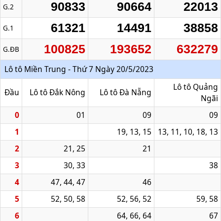
90833
90664
22013
G.2
61321
14491
38858
G.1
100825
193652
632279
G.ĐB
Lô tô Miền Trung - Thứ 7 Ngày 20/5/2023
Lô tô Quảng
Đầu
Lô tô Đắk Nông
Lô tô Đà Nẵng
Ngãi
0
01
09
09
1
19, 13, 15
13, 11, 10, 18, 13
2
21, 25
21
3
30, 33
38
4
47, 44, 47
46
5
52, 50, 58
52, 56, 52
59, 58
6
64, 66, 64
67