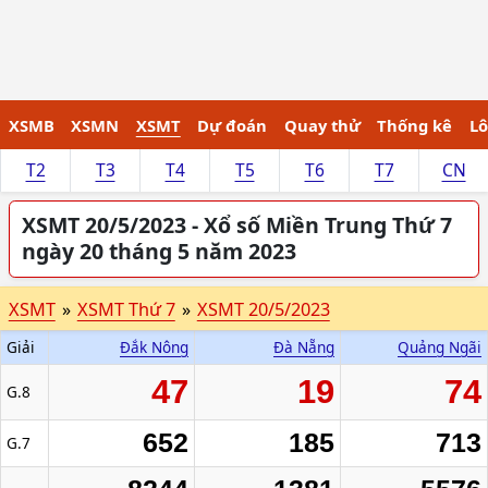
XSMB
XSMN
XSMT
Dự đoán
Quay thử
Thống kê
Lô
T2
T3
T4
T5
T6
T7
CN
XSMT 20/5/2023 - Xổ số Miền Trung Thứ 7
ngày 20 tháng 5 năm 2023
XSMT
»
XSMT Thứ 7
»
XSMT 20/5/2023
Giải
Đắk Nông
Đà Nẵng
Quảng Ngãi
47
19
74
G.8
652
185
713
G.7