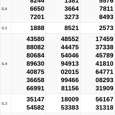
8244
1381
5576
6650
3664
7811
G.6
7201
3273
8493
1888
8521
2573
G.5
43580
48552
17459
88082
44475
37338
80684
54046
45789
89630
94913
41810
G.4
40875
02015
64771
36658
99466
08293
66991
81156
31909
35147
18009
56167
G.3
54582
53383
31318