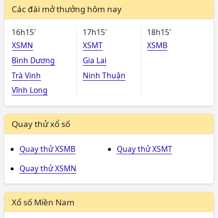
Các đài mở thưởng hôm nay
16h15'
17h15'
18h15'
XSMN
XSMT
XSMB
Bình Dương
Gia Lai
Trà Vinh
Ninh Thuận
Vĩnh Long
Quay thử xổ số
Quay thử XSMB
Quay thử XSMT
Quay thử XSMN
Xổ số Miền Nam