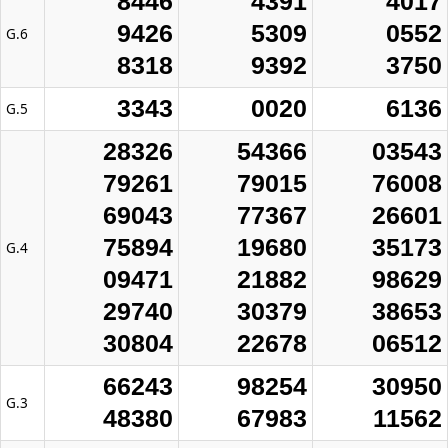
8446
4391
4017
9426
5309
0552
G.6
8318
9392
3750
3343
0020
6136
G.5
28326
54366
03543
79261
79015
76008
69043
77367
26601
75894
19680
35173
G.4
09471
21882
98629
29740
30379
38653
30804
22678
06512
66243
98254
30950
G.3
48380
67983
11562