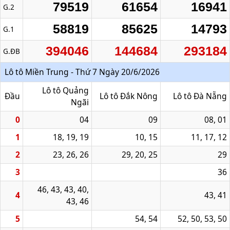
79519
61654
16941
G.2
58819
85625
14793
G.1
394046
144684
293184
G.ĐB
Lô tô Miền Trung - Thứ 7 Ngày 20/6/2026
Lô tô Quảng
Đầu
Lô tô Đắk Nông
Lô tô Đà Nẵng
Ngãi
0
04
09
08, 01
1
18, 19, 19
10, 15
11, 17, 12
2
23, 26, 26
29, 20, 25
29
3
36
46, 43, 43, 40,
4
43, 41
43, 46
5
54, 54
52, 50, 53, 50