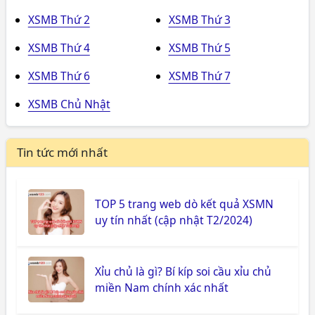
XSMB Thứ 2
XSMB Thứ 3
XSMB Thứ 4
XSMB Thứ 5
XSMB Thứ 6
XSMB Thứ 7
XSMB Chủ Nhật
Tin tức mới nhất
TOP 5 trang web dò kết quả XSMN
uy tín nhất (cập nhật T2/2024)
Xỉu chủ là gì? Bí kíp soi cầu xỉu chủ
miền Nam chính xác nhất