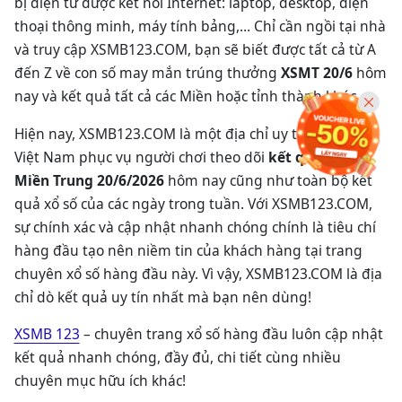
bị điện tử được kết nối Internet: laptop, desktop, điện
thoại thông minh, máy tính bảng,… Chỉ cần ngồi tại nhà
và truy cập XSMB123.COM, bạn sẽ biết được tất cả từ A
đến Z về con số may mắn trúng thưởng
XSMT 20/6
hôm
nay và kết quả tất cả các Miền hoặc tỉnh thành khác.
Hiện nay, XSMB123.COM là một địa chỉ uy tín hàng đầu
Việt Nam phục vụ người chơi theo dõi
kết quả xổ số
Miền Trung 20/6/2026
hôm nay cũng như toàn bộ kết
quả xổ số của các ngày trong tuần. Với XSMB123.COM,
sự chính xác và cập nhật nhanh chóng chính là tiêu chí
hàng đầu tạo nên niềm tin của khách hàng tại trang
chuyên xổ số hàng đầu này. Vì vậy, XSMB123.COM là địa
chỉ dò kết quả uy tín nhất mà bạn nên dùng!
XSMB 123
– chuyên trang xổ số hàng đầu luôn cập nhật
kết quả nhanh chóng, đầy đủ, chi tiết cùng nhiều
chuyên mục hữu ích khác!