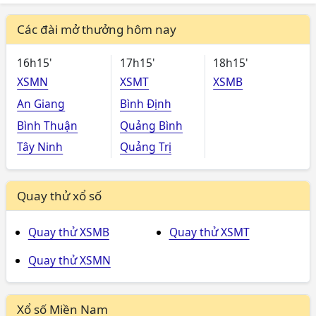
Các đài mở thưởng hôm nay
16h15'
17h15'
18h15'
XSMN
XSMT
XSMB
An Giang
Bình Định
Bình Thuận
Quảng Bình
Tây Ninh
Quảng Trị
Quay thử xổ số
Quay thử XSMB
Quay thử XSMT
Quay thử XSMN
Xổ số Miền Nam