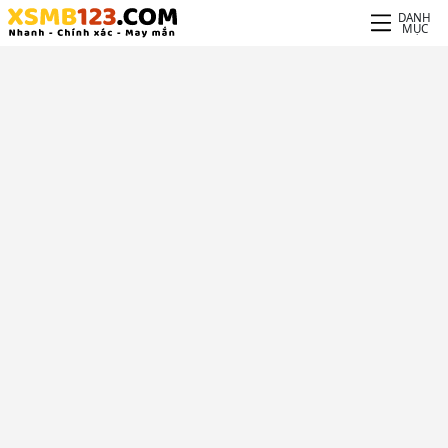
DANH
MỤC