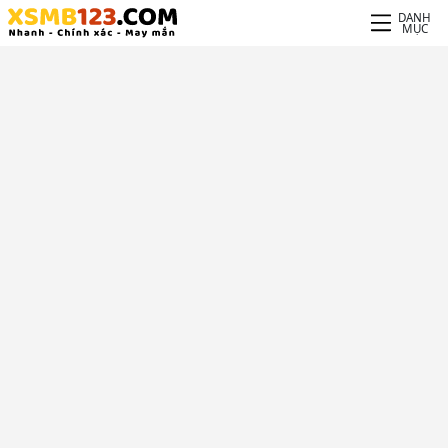
DANH
MỤC