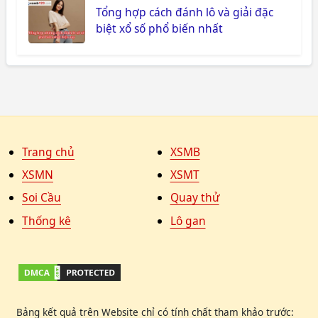
Tổng hợp cách đánh lô và giải đặc
biệt xổ số phổ biến nhất
Trang chủ
XSMB
XSMN
XSMT
Soi Cầu
Quay thử
Thống kê
Lô gan
Bảng kết quả trên Website chỉ có tính chất tham khảo trước: