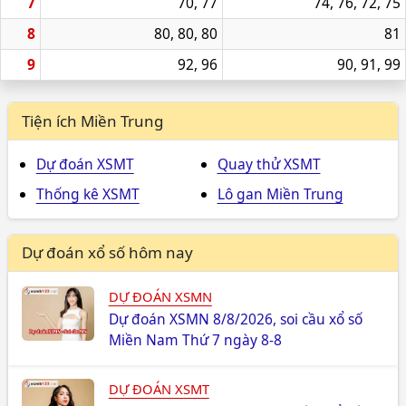
7
70, 77
74, 76, 72, 75
8
80, 80, 80
81
9
92, 96
90, 91, 99
Tiện ích Miền Trung
Dự đoán XSMT
Quay thử XSMT
Thống kê XSMT
Lô gan Miền Trung
Dự đoán xổ số hôm nay
DỰ ĐOÁN XSMN
Dự đoán XSMN 8/8/2026, soi cầu xổ số
Miền Nam Thứ 7 ngày 8-8
DỰ ĐOÁN XSMT