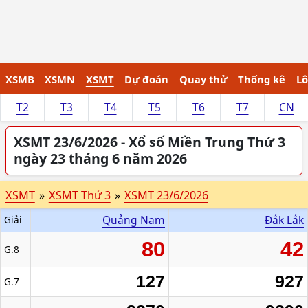
XSMB
XSMN
XSMT
Dự đoán
Quay thử
Thống kê
Lô
T2
T3
T4
T5
T6
T7
CN
XSMT 23/6/2026 - Xổ số Miền Trung Thứ 3
ngày 23 tháng 6 năm 2026
XSMT
»
XSMT Thứ 3
»
XSMT 23/6/2026
Quảng Nam
Đắk Lắk
Giải
80
42
G.8
127
927
G.7