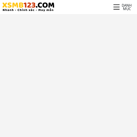
DANH
MỤC