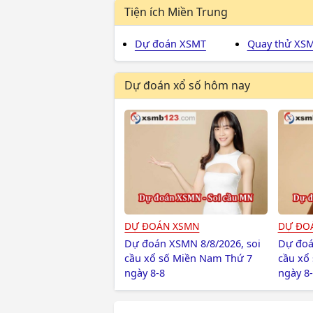
Tiện ích Miền Trung
Dự đoán XSMT
Quay thử XS
Dự đoán xổ số hôm nay
DỰ ĐOÁN XSMN
DỰ ĐO
Dự đoán XSMN 8/8/2026, soi
Dự đoá
cầu xổ số Miền Nam Thứ 7
cầu xổ
ngày 8-8
ngày 8