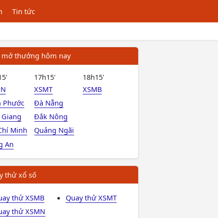
n
Tin tức
h mở thưởng hôm nay
15'
17h15'
18h15'
MN
XSMT
XSMB
h Phước
Đà Nẵng
 Giang
Đắk Nông
Chí Minh
Quảng Ngãi
g An
y thử xổ số
uay thử XSMB
Quay thử XSMT
uay thử XSMN