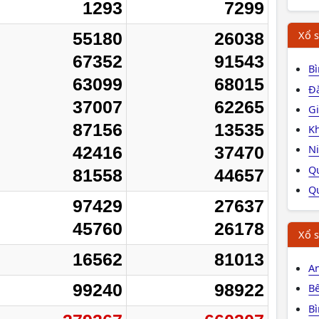
1293
7299
Xổ 
55180
26038
67352
91543
B
63099
68015
Đ
37007
62265
Gi
87156
13535
K
N
42416
37470
Q
81558
44657
Q
97429
27637
45760
26178
Xổ 
16562
81013
A
99240
98922
Bế
B