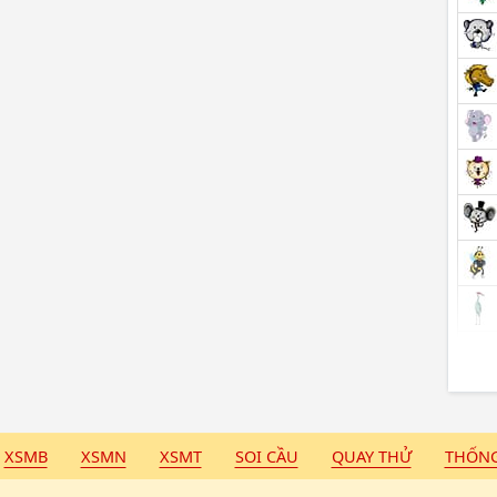
XSMB
XSMN
XSMT
SOI CẦU
QUAY THỬ
THỐNG