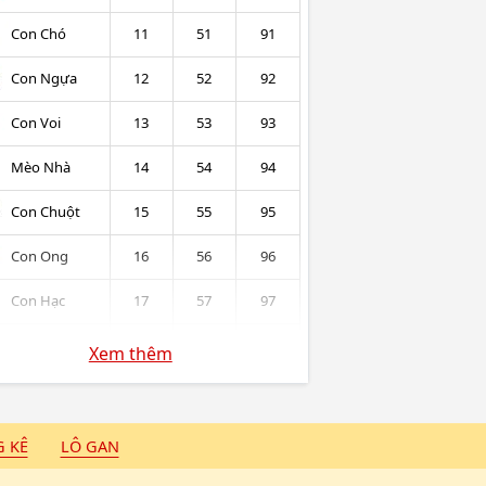
Con Chó
11
51
91
Con Ngựa
12
52
92
Con Voi
13
53
93
Mèo Nhà
14
54
94
Con Chuột
15
55
95
Con Ong
16
56
96
Con Hạc
17
57
97
Mèo Rừng
18
58
98
Xem thêm
Con Bướm
19
59
99
Con Rết
19
60
 KÊ
LÔ GAN
Cô Gái
21
61