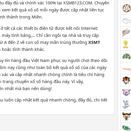
iêu đầy đủ và chính xác 100% tại XSMB123.COM. Chuyên
 xem kết quả xổ số mỗi ngày được cập nhật liên tục
tỉnh thành trong Miền.
ở tất cả các thiết bị điện tử được kết nối Internet:
 máy tính bảng,… Chỉ cần ngồi tại nhà và truy cập
 từ A đến Z về con số may mắn trúng thưởng
XSMT
 hoặc tỉnh thành khác.
uy tín hàng đầu Việt Nam phục vụ người chơi theo dõi
ôm nay cũng như toàn bộ kết quả xổ số của các ngày
 xác và cập nhật nhanh chóng chính là tiêu chí hàng
i trang chuyên xổ số hàng đầu này. Vì vậy,
tín nhất mà bạn nên dùng!
u luôn cập nhật kết quả nhanh chóng, đầy đủ, chi tiết