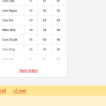
Con Chó
11
51
91
Con Ngựa
12
52
92
Con Voi
13
53
93
Mèo Nhà
14
54
94
Con Chuột
15
55
95
Con Ong
16
56
96
Con Hạc
17
57
97
Mèo Rừng
18
58
98
Xem thêm
Con Bướm
19
59
99
Con Rết
19
60
 KÊ
LÔ GAN
Cô Gái
21
61