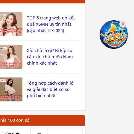
TOP 5 trang web dò kết
quả XSMN uy tín nhất
(cập nhật T2/2024)
Xỉu chủ là gì? Bí kíp soi
cầu xỉu chủ miền Nam
chính xác nhất
Tổng hợp cách đánh lô
và giải đặc biệt xổ số
phổ biến nhất
hĩa 100 con số
Trứng Vịt
00