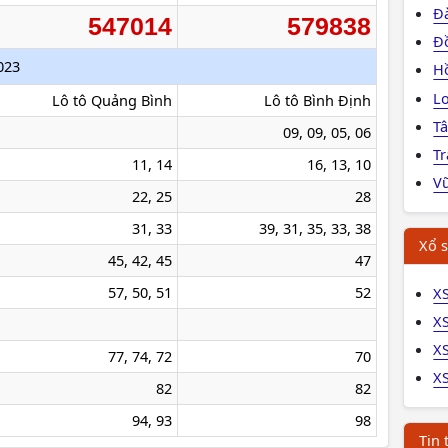
Đ
547014
579838
Đ
023
H
L
Lô tô Quảng Bình
Lô tô Bình Định
T
09, 09, 05, 06
Tr
11, 14
16, 13, 10
V
22, 25
28
31, 33
39, 31, 35, 33, 38
Xổ 
45, 42, 45
47
57, 50, 51
52
X
X
X
77, 74, 72
70
X
82
82
94, 93
98
Tin 