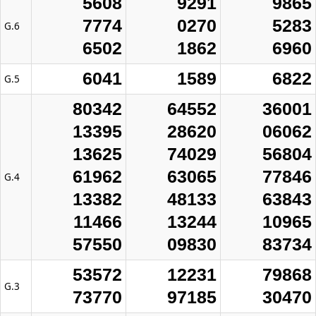
5608
9291
9865
7774
0270
5283
G.6
6502
1862
6960
6041
1589
6822
G.5
80342
64552
36001
13395
28620
06062
13625
74029
56804
61962
63065
77846
G.4
13382
48133
63843
11466
13244
10965
57550
09830
83734
53572
12231
79868
G.3
73770
97185
30470