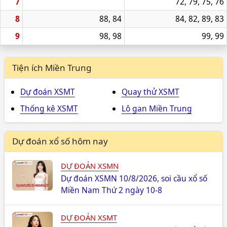
7
72, 79, 75, 76
8
88, 84
84, 82, 89, 83
9
98, 98
99, 99
Tiện ích Miền Trung
Dự đoán XSMT
Quay thử XSMT
Thống kê XSMT
Lô gan Miền Trung
Dự đoán xổ số hôm nay
DỰ ĐOÁN XSMN
Dự đoán XSMN 10/8/2026, soi cầu xổ số
Miền Nam Thứ 2 ngày 10-8
DỰ ĐOÁN XSMT