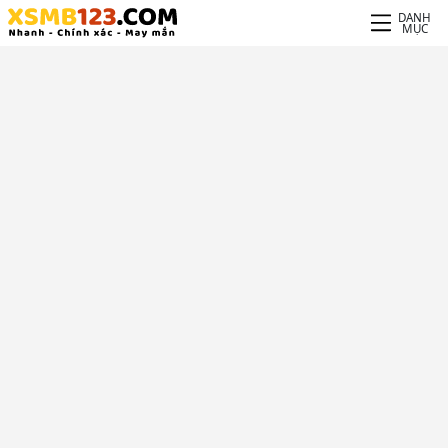
DANH
MỤC