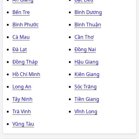
Bến Tre
Bình Dương
Bình Phước
Bình Thuận
Cà Mau
Cần Thơ
Đà Lạt
Đồng Nai
Đồng Tháp
Hậu Giang
Hồ Chí Minh
Kiên Giang
Long An
Sóc Trăng
Tây Ninh
Tiền Giang
Trà Vinh
Vĩnh Long
Vũng Tàu